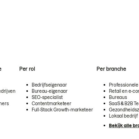
e
Per rol
Per branche
Bedrijfseigenaar
Professionele
drijven
Bureau-eigenaar
Retail en e-
SEO-specialist
Bureaus
mers
Contentmarketeer
SaaS & B2B T
Full-Stack Growth-marketeer
Gezondheidsz
Lokaal bedrijf
Bekijk alle b