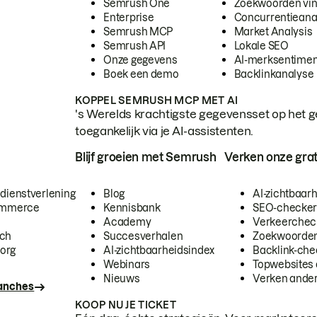
Semrush One
Zoekwoorden vi
Enterprise
Concurrentieana
Semrush MCP
Market Analysis
Semrush API
Lokale SEO
Onze gegevens
AI-merksentimen
Boek een demo
Backlinkanalyse
KOPPEL SEMRUSH MCP MET AI
's Werelds krachtigste gegevensset op het g
toegankelijk via je AI-assistenten.
Blijf groeien met Semrush
Verken onze grat
 dienstverlening
Blog
AI-zichtbaar
commerce
Kennisbank
SEO-checke
Academy
Verkeerchec
ech
Succesverhalen
Zoekwoorden
org
AI-zichtbaarheidsindex
Backlink-che
Webinars
Topwebsites 
Nieuws
Verken andere
ranches
KOOP NU JE TICKET