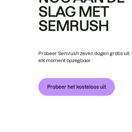
SLAG MET
SEMRUSH
Probeer Semrush zeven dagen gratis uit.
elk moment opzegbaar.
Probeer het kosteloos uit