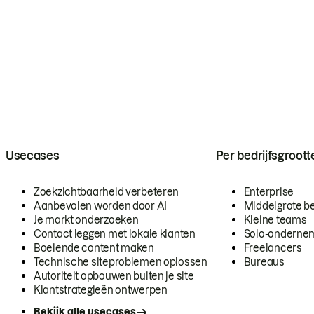
Usecases
Per bedrijfsgroott
Zoekzichtbaarheid verbeteren
Enterprise
Aanbevolen worden door AI
Middelgrote be
Je markt onderzoeken
Kleine teams
Contact leggen met lokale klanten
Solo-onderne
Boeiende content maken
Freelancers
Technische siteproblemen oplossen
Bureaus
Autoriteit opbouwen buiten je site
Klantstrategieën ontwerpen
Bekijk alle usecases