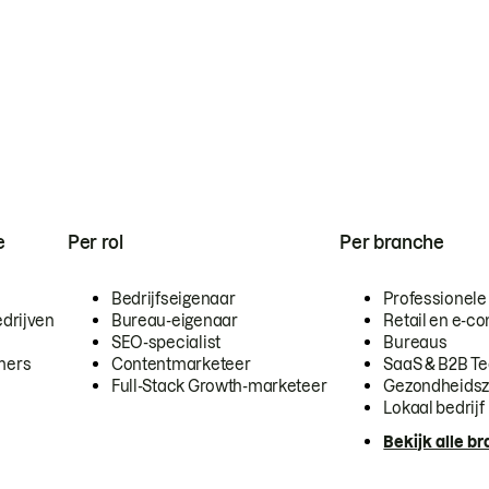
e
Per rol
Per branche
Bedrijfseigenaar
Professionele
drijven
Bureau-eigenaar
Retail en e-
SEO-specialist
Bureaus
mers
Contentmarketeer
SaaS & B2B T
Full-Stack Growth-marketeer
Gezondheidsz
Lokaal bedrijf
Bekijk alle b