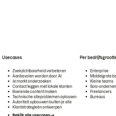
Usecases
Per bedrijfsgroott
Zoekzichtbaarheid verbeteren
Enterprise
Aanbevolen worden door AI
Middelgrote be
Je markt onderzoeken
Kleine teams
Contact leggen met lokale klanten
Solo-onderne
Boeiende content maken
Freelancers
Technische siteproblemen oplossen
Bureaus
Autoriteit opbouwen buiten je site
Klantstrategieën ontwerpen
Bekijk alle usecases