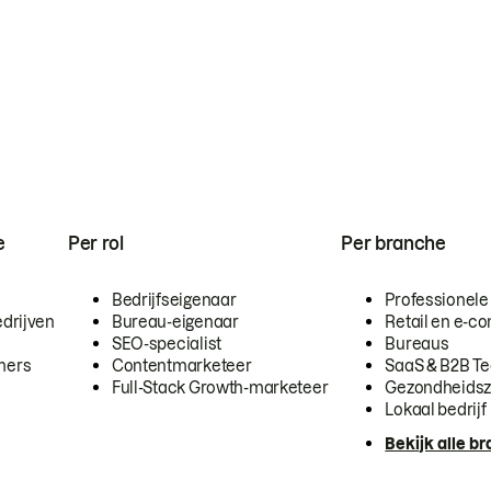
e
Per rol
Per branche
Bedrijfseigenaar
Professionele
drijven
Bureau-eigenaar
Retail en e-
SEO-specialist
Bureaus
mers
Contentmarketeer
SaaS & B2B T
Full-Stack Growth-marketeer
Gezondheidsz
Lokaal bedrijf
Bekijk alle b