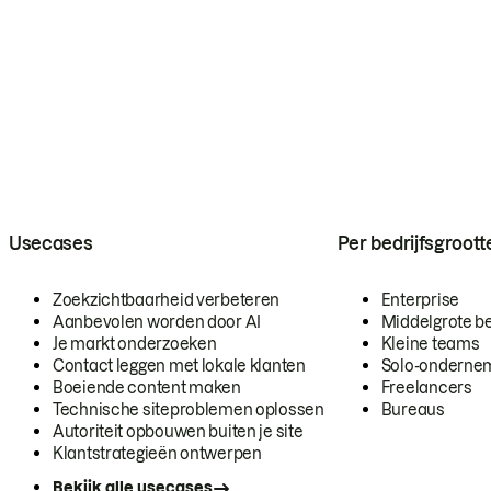
Usecases
Per bedrijfsgroott
Zoekzichtbaarheid verbeteren
Enterprise
Aanbevolen worden door AI
Middelgrote be
Je markt onderzoeken
Kleine teams
Contact leggen met lokale klanten
Solo-onderne
Boeiende content maken
Freelancers
Technische siteproblemen oplossen
Bureaus
Autoriteit opbouwen buiten je site
Klantstrategieën ontwerpen
Bekijk alle usecases