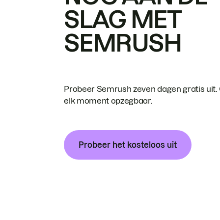
SLAG MET
SEMRUSH
Probeer Semrush zeven dagen gratis uit.
elk moment opzegbaar.
Probeer het kosteloos uit