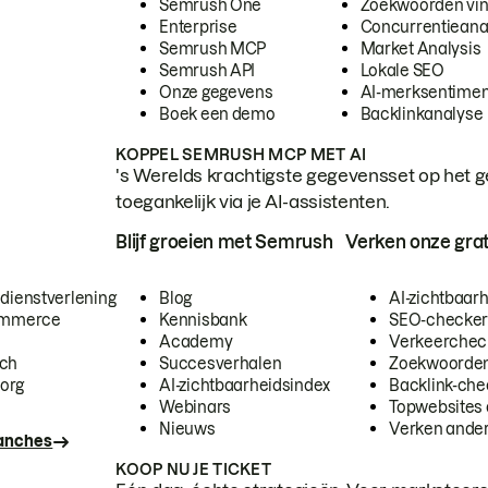
Semrush One
Zoekwoorden vi
Enterprise
Concurrentieana
Semrush MCP
Market Analysis
Semrush API
Lokale SEO
Onze gegevens
AI-merksentimen
Boek een demo
Backlinkanalyse
KOPPEL SEMRUSH MCP MET AI
's Werelds krachtigste gegevensset op het g
toegankelijk via je AI-assistenten.
Blijf groeien met Semrush
Verken onze grat
 dienstverlening
Blog
AI-zichtbaar
commerce
Kennisbank
SEO-checke
Academy
Verkeerchec
ech
Succesverhalen
Zoekwoorden
org
AI-zichtbaarheidsindex
Backlink-che
Webinars
Topwebsites 
Nieuws
Verken andere
ranches
KOOP NU JE TICKET