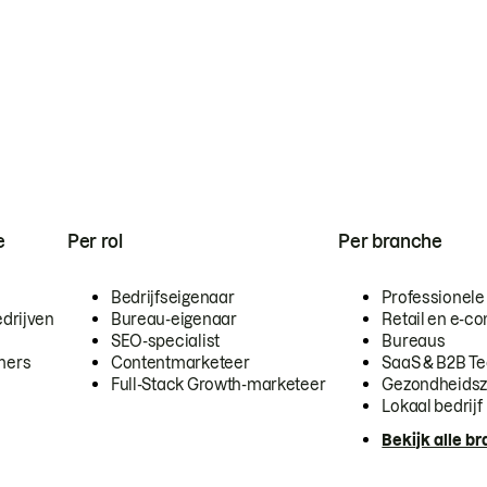
e
Per rol
Per branche
Bedrijfseigenaar
Professionele
drijven
Bureau-eigenaar
Retail en e-
SEO-specialist
Bureaus
mers
Contentmarketeer
SaaS & B2B T
Full-Stack Growth-marketeer
Gezondheidsz
Lokaal bedrijf
Bekijk alle b