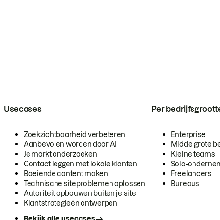
Usecases
Per bedrijfsgroott
Zoekzichtbaarheid verbeteren
Enterprise
Aanbevolen worden door AI
Middelgrote be
Je markt onderzoeken
Kleine teams
Contact leggen met lokale klanten
Solo-onderne
Boeiende content maken
Freelancers
Technische siteproblemen oplossen
Bureaus
Autoriteit opbouwen buiten je site
Klantstrategieën ontwerpen
Bekijk alle usecases