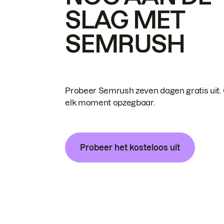
SLAG MET
SEMRUSH
Probeer Semrush zeven dagen gratis uit.
elk moment opzegbaar.
Probeer het kosteloos uit