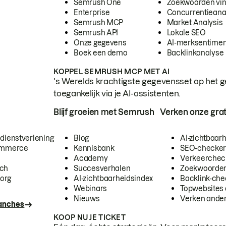
Semrush One
Zoekwoorden vi
Enterprise
Concurrentieana
Semrush MCP
Market Analysis
Semrush API
Lokale SEO
Onze gegevens
AI-merksentimen
Boek een demo
Backlinkanalyse
KOPPEL SEMRUSH MCP MET AI
's Werelds krachtigste gegevensset op het g
toegankelijk via je AI-assistenten.
Blijf groeien met Semrush
Verken onze grat
 dienstverlening
Blog
AI-zichtbaar
commerce
Kennisbank
SEO-checke
Academy
Verkeerchec
ech
Succesverhalen
Zoekwoorden
org
AI-zichtbaarheidsindex
Backlink-che
Webinars
Topwebsites 
Nieuws
Verken andere
ranches
KOOP NU JE TICKET