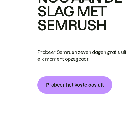
SLAG MET
SEMRUSH
Probeer Semrush zeven dagen gratis uit.
elk moment opzegbaar.
Probeer het kosteloos uit