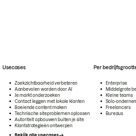
Usecases
Per bedrijfsgroott
Zoekzichtbaarheid verbeteren
Enterprise
Aanbevolen worden door AI
Middelgrote be
Je markt onderzoeken
Kleine teams
Contact leggen met lokale klanten
Solo-onderne
Boeiende content maken
Freelancers
Technische siteproblemen oplossen
Bureaus
Autoriteit opbouwen buiten je site
Klantstrategieën ontwerpen
Bekijk alle usecases