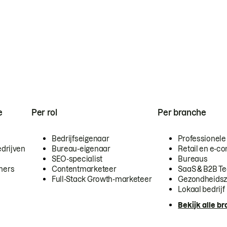
e
Per rol
Per branche
Bedrijfseigenaar
Professionele
drijven
Bureau-eigenaar
Retail en e-
SEO-specialist
Bureaus
mers
Contentmarketeer
SaaS & B2B T
Full-Stack Growth-marketeer
Gezondheidsz
Lokaal bedrijf
Bekijk alle b