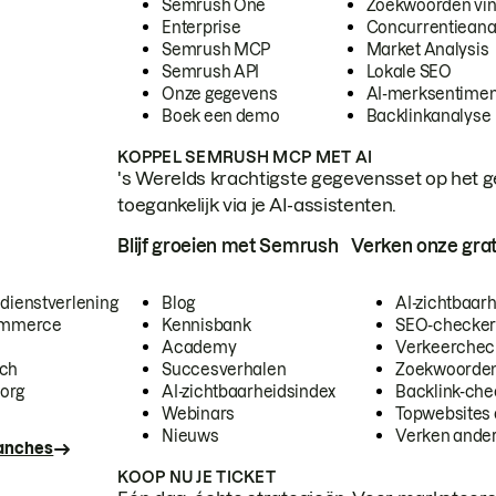
Semrush One
Zoekwoorden vi
Enterprise
Concurrentieana
Semrush MCP
Market Analysis
Semrush API
Lokale SEO
Onze gegevens
AI-merksentimen
Boek een demo
Backlinkanalyse
KOPPEL SEMRUSH MCP MET AI
's Werelds krachtigste gegevensset op het g
toegankelijk via je AI-assistenten.
Blijf groeien met Semrush
Verken onze grat
 dienstverlening
Blog
AI-zichtbaar
commerce
Kennisbank
SEO-checke
Academy
Verkeerchec
ech
Succesverhalen
Zoekwoorden
org
AI-zichtbaarheidsindex
Backlink-che
Webinars
Topwebsites 
Nieuws
Verken andere
ranches
KOOP NU JE TICKET