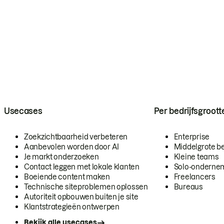
Usecases
Per bedrijfsgroott
Zoekzichtbaarheid verbeteren
Enterprise
Aanbevolen worden door AI
Middelgrote be
Je markt onderzoeken
Kleine teams
Contact leggen met lokale klanten
Solo-onderne
Boeiende content maken
Freelancers
Technische siteproblemen oplossen
Bureaus
Autoriteit opbouwen buiten je site
Klantstrategieën ontwerpen
Bekijk alle usecases