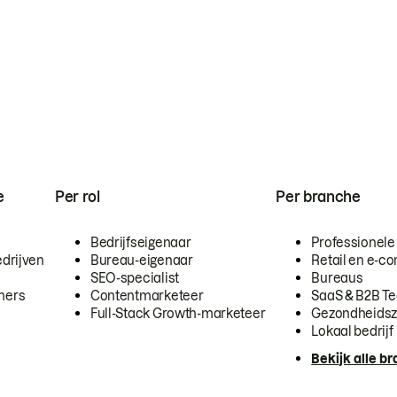
e
Per rol
Per branche
Bedrijfseigenaar
Professionele
drijven
Bureau-eigenaar
Retail en e-
SEO-specialist
Bureaus
mers
Contentmarketeer
SaaS & B2B T
Full-Stack Growth-marketeer
Gezondheidsz
Lokaal bedrijf
Bekijk alle b