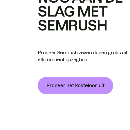
SLAG MET
SEMRUSH
Probeer Semrush zeven dagen gratis uit.
elk moment opzegbaar.
Probeer het kosteloos uit