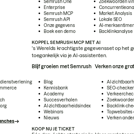
Semrush One
Zoekwoorden vi
Enterprise
Concurrentieana
Semrush MCP
Market Analysis
Semrush API
Lokale SEO
Onze gegevens
AI-merksentimen
Boek een demo
Backlinkanalyse
KOPPEL SEMRUSH MCP MET AI
's Werelds krachtigste gegevensset op het g
toegankelijk via je AI-assistenten.
Blijf groeien met Semrush
Verken onze grat
 dienstverlening
Blog
AI-zichtbaar
commerce
Kennisbank
SEO-checke
Academy
Verkeerchec
ech
Succesverhalen
Zoekwoorden
org
AI-zichtbaarheidsindex
Backlink-che
Webinars
Topwebsites 
Nieuws
Verken andere
ranches
KOOP NU JE TICKET