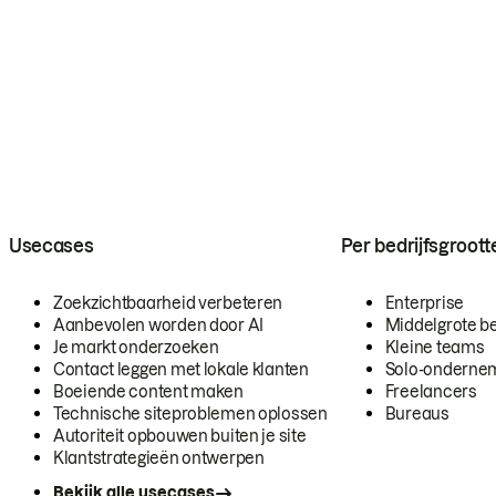
Usecases
Per bedrijfsgroott
Zoekzichtbaarheid verbeteren
Enterprise
Aanbevolen worden door AI
Middelgrote be
Je markt onderzoeken
Kleine teams
Contact leggen met lokale klanten
Solo-onderne
Boeiende content maken
Freelancers
Technische siteproblemen oplossen
Bureaus
Autoriteit opbouwen buiten je site
Klantstrategieën ontwerpen
Bekijk alle usecases