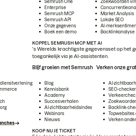
Semrush One
Zoekwoorden vi
Enterprise
Concurrentieana
Semrush MCP
Market Analysis
Semrush API
Lokale SEO
Onze gegevens
AI-merksentimen
Boek een demo
Backlinkanalyse
KOPPEL SEMRUSH MCP MET AI
's Werelds krachtigste gegevensset op het g
toegankelijk via je AI-assistenten.
Blijf groeien met Semrush
Verken onze grat
 dienstverlening
Blog
AI-zichtbaar
commerce
Kennisbank
SEO-checke
Academy
Verkeerchec
ech
Succesverhalen
Zoekwoorden
org
AI-zichtbaarheidsindex
Backlink-che
Webinars
Topwebsites 
Nieuws
Verken andere
ranches
KOOP NU JE TICKET