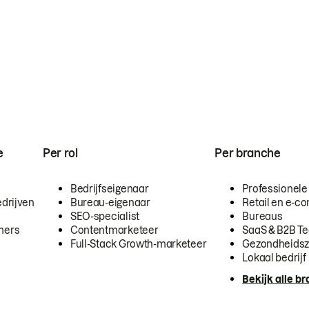
e
Per rol
Per branche
Bedrijfseigenaar
Professionele
drijven
Bureau-eigenaar
Retail en e-
SEO-specialist
Bureaus
mers
Contentmarketeer
SaaS & B2B T
Full-Stack Growth-marketeer
Gezondheidsz
Lokaal bedrijf
Bekijk alle b