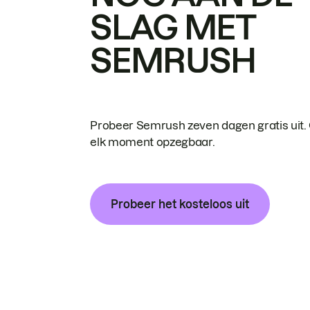
SLAG MET
SEMRUSH
Probeer Semrush zeven dagen gratis uit.
elk moment opzegbaar.
Probeer het kosteloos uit