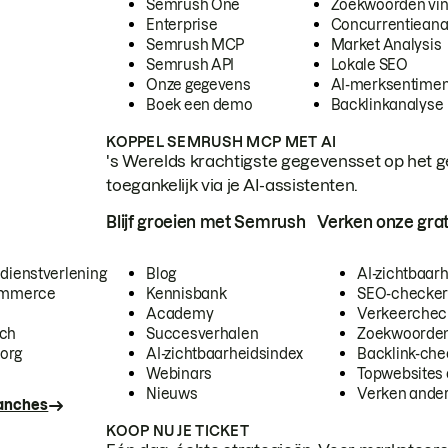
Semrush One
Zoekwoorden vi
Enterprise
Concurrentieana
Semrush MCP
Market Analysis
Semrush API
Lokale SEO
Onze gegevens
AI-merksentimen
Boek een demo
Backlinkanalyse
KOPPEL SEMRUSH MCP MET AI
's Werelds krachtigste gegevensset op het g
toegankelijk via je AI-assistenten.
Blijf groeien met Semrush
Verken onze grat
 dienstverlening
Blog
AI-zichtbaar
commerce
Kennisbank
SEO-checke
Academy
Verkeerchec
ech
Succesverhalen
Zoekwoorden
org
AI-zichtbaarheidsindex
Backlink-che
Webinars
Topwebsites 
Nieuws
Verken andere
ranches
KOOP NU JE TICKET