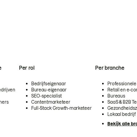
e
Per rol
Per branche
Bedrijfseigenaar
Professionele
drijven
Bureau-eigenaar
Retail en e-
SEO-specialist
Bureaus
mers
Contentmarketeer
SaaS & B2B T
Full-Stack Growth-marketeer
Gezondheidsz
Lokaal bedrijf
Bekijk alle b