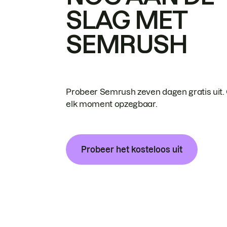
SLAG MET
SEMRUSH
Probeer Semrush zeven dagen gratis uit.
elk moment opzegbaar.
Probeer het kosteloos uit