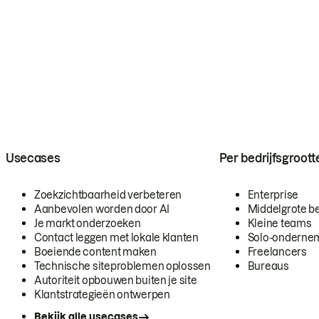
Usecases
Per bedrijfsgroott
Zoekzichtbaarheid verbeteren
Enterprise
Aanbevolen worden door AI
Middelgrote be
Je markt onderzoeken
Kleine teams
Contact leggen met lokale klanten
Solo-onderne
Boeiende content maken
Freelancers
Technische siteproblemen oplossen
Bureaus
Autoriteit opbouwen buiten je site
Klantstrategieën ontwerpen
Bekijk alle usecases