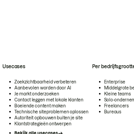
Usecases
Per bedrijfsgroott
Zoekzichtbaarheid verbeteren
Enterprise
Aanbevolen worden door AI
Middelgrote be
Je markt onderzoeken
Kleine teams
Contact leggen met lokale klanten
Solo-onderne
Boeiende content maken
Freelancers
Technische siteproblemen oplossen
Bureaus
Autoriteit opbouwen buiten je site
Klantstrategieën ontwerpen
Bekijk alle usecases