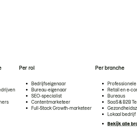
e
Per rol
Per branche
Bedrijfseigenaar
Professionele
drijven
Bureau-eigenaar
Retail en e-
SEO-specialist
Bureaus
mers
Contentmarketeer
SaaS & B2B T
Full-Stack Growth-marketeer
Gezondheidsz
Lokaal bedrijf
Bekijk alle b