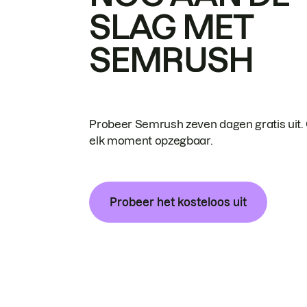
SLAG MET
SEMRUSH
Probeer Semrush zeven dagen gratis uit.
elk moment opzegbaar.
Probeer het kosteloos uit