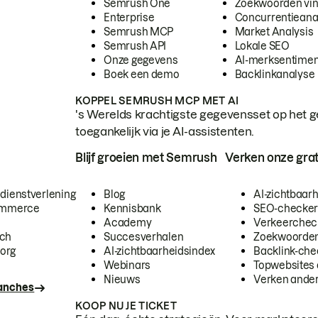
Semrush One
Zoekwoorden vi
Enterprise
Concurrentieana
Semrush MCP
Market Analysis
Semrush API
Lokale SEO
Onze gegevens
AI-merksentimen
Boek een demo
Backlinkanalyse
KOPPEL SEMRUSH MCP MET AI
's Werelds krachtigste gegevensset op het g
toegankelijk via je AI-assistenten.
Blijf groeien met Semrush
Verken onze grat
 dienstverlening
Blog
AI-zichtbaar
commerce
Kennisbank
SEO-checke
Academy
Verkeerchec
ech
Succesverhalen
Zoekwoorden
org
AI-zichtbaarheidsindex
Backlink-che
Webinars
Topwebsites 
Nieuws
Verken andere
ranches
KOOP NU JE TICKET