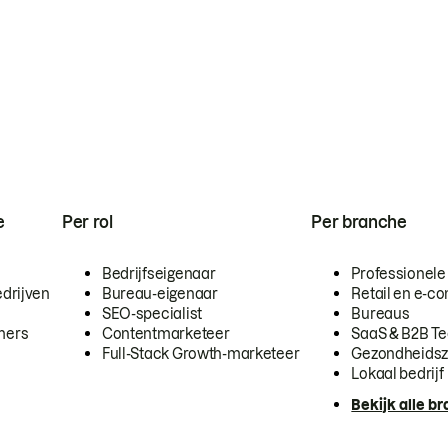
e
Per rol
Per branche
Bedrijfseigenaar
Professionele
drijven
Bureau-eigenaar
Retail en e-
SEO-specialist
Bureaus
mers
Contentmarketeer
SaaS & B2B T
Full-Stack Growth-marketeer
Gezondheidsz
Lokaal bedrijf
Bekijk alle b