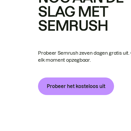
SLAG MET
SEMRUSH
Probeer Semrush zeven dagen gratis uit.
elk moment opzegbaar.
Probeer het kosteloos uit