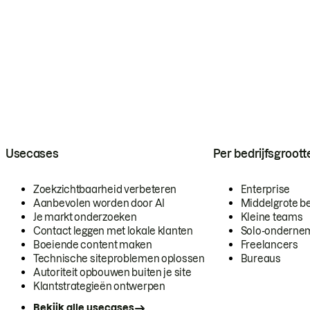
Usecases
Per bedrijfsgroott
Zoekzichtbaarheid verbeteren
Enterprise
Aanbevolen worden door AI
Middelgrote be
Je markt onderzoeken
Kleine teams
Contact leggen met lokale klanten
Solo-onderne
Boeiende content maken
Freelancers
Technische siteproblemen oplossen
Bureaus
Autoriteit opbouwen buiten je site
Klantstrategieën ontwerpen
Bekijk alle usecases