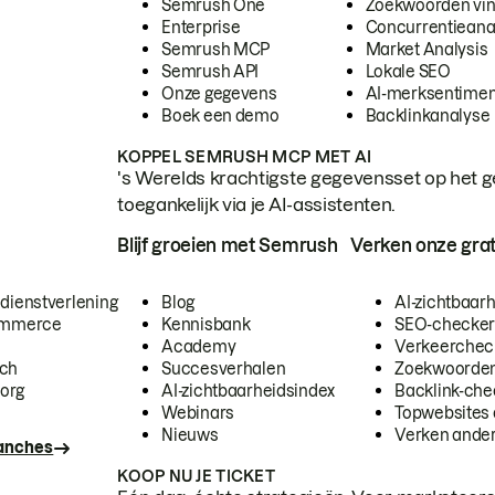
Semrush One
Zoekwoorden vi
Enterprise
Concurrentieana
Semrush MCP
Market Analysis
Semrush API
Lokale SEO
Onze gegevens
AI-merksentimen
Boek een demo
Backlinkanalyse
KOPPEL SEMRUSH MCP MET AI
's Werelds krachtigste gegevensset op het g
toegankelijk via je AI-assistenten.
Blijf groeien met Semrush
Verken onze grat
 dienstverlening
Blog
AI-zichtbaar
commerce
Kennisbank
SEO-checke
Academy
Verkeerchec
ech
Succesverhalen
Zoekwoorden
org
AI-zichtbaarheidsindex
Backlink-che
Webinars
Topwebsites 
Nieuws
Verken andere
ranches
KOOP NU JE TICKET