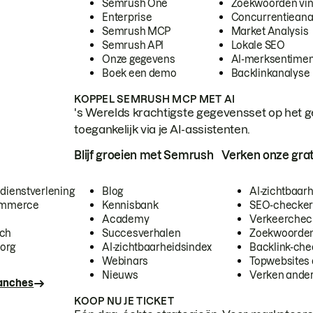
Semrush One
Zoekwoorden vi
Enterprise
Concurrentieana
Semrush MCP
Market Analysis
Semrush API
Lokale SEO
Onze gegevens
AI-merksentimen
Boek een demo
Backlinkanalyse
KOPPEL SEMRUSH MCP MET AI
's Werelds krachtigste gegevensset op het g
toegankelijk via je AI-assistenten.
Blijf groeien met Semrush
Verken onze grat
 dienstverlening
Blog
AI-zichtbaar
commerce
Kennisbank
SEO-checke
Academy
Verkeerchec
ech
Succesverhalen
Zoekwoorden
org
AI-zichtbaarheidsindex
Backlink-che
Webinars
Topwebsites 
Nieuws
Verken andere
ranches
KOOP NU JE TICKET