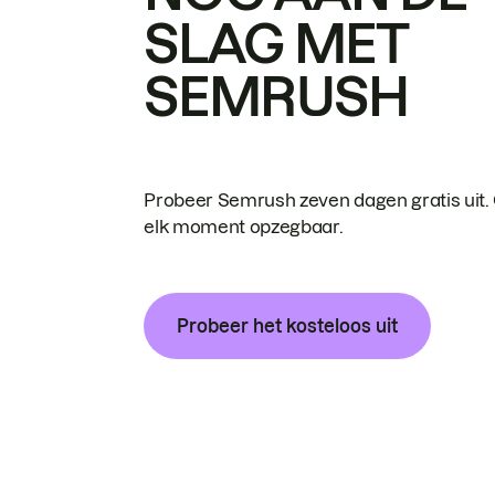
SLAG MET
SEMRUSH
Probeer Semrush zeven dagen gratis uit.
elk moment opzegbaar.
Probeer het kosteloos uit