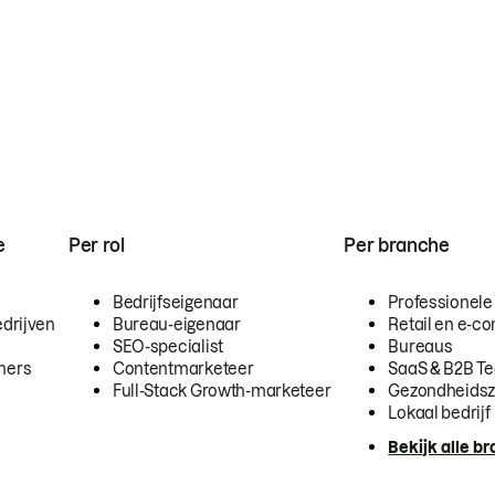
e
Per rol
Per branche
Bedrijfseigenaar
Professionele
drijven
Bureau-eigenaar
Retail en e-
SEO-specialist
Bureaus
mers
Contentmarketeer
SaaS & B2B T
Full-Stack Growth-marketeer
Gezondheidsz
Lokaal bedrijf
Bekijk alle b