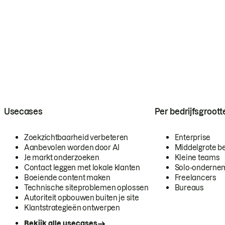
Usecases
Per bedrijfsgroott
Zoekzichtbaarheid verbeteren
Enterprise
Aanbevolen worden door AI
Middelgrote be
Je markt onderzoeken
Kleine teams
Contact leggen met lokale klanten
Solo-onderne
Boeiende content maken
Freelancers
Technische siteproblemen oplossen
Bureaus
Autoriteit opbouwen buiten je site
Klantstrategieën ontwerpen
Bekijk alle usecases