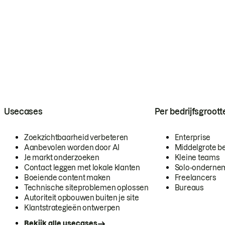
Usecases
Per bedrijfsgroott
Zoekzichtbaarheid verbeteren
Enterprise
Aanbevolen worden door AI
Middelgrote be
Je markt onderzoeken
Kleine teams
Contact leggen met lokale klanten
Solo-onderne
Boeiende content maken
Freelancers
Technische siteproblemen oplossen
Bureaus
Autoriteit opbouwen buiten je site
Klantstrategieën ontwerpen
Bekijk alle usecases