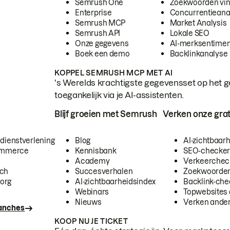
Semrush One
Zoekwoorden vi
Enterprise
Concurrentieana
Semrush MCP
Market Analysis
Semrush API
Lokale SEO
Onze gegevens
AI-merksentimen
Boek een demo
Backlinkanalyse
KOPPEL SEMRUSH MCP MET AI
's Werelds krachtigste gegevensset op het g
toegankelijk via je AI-assistenten.
Blijf groeien met Semrush
Verken onze grat
 dienstverlening
Blog
AI-zichtbaar
commerce
Kennisbank
SEO-checke
Academy
Verkeerchec
ech
Succesverhalen
Zoekwoorden
org
AI-zichtbaarheidsindex
Backlink-che
Webinars
Topwebsites 
Nieuws
Verken andere
ranches
KOOP NU JE TICKET