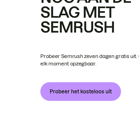
SLAG MET
SEMRUSH
Probeer Semrush zeven dagen gratis uit.
elk moment opzegbaar.
Probeer het kosteloos uit