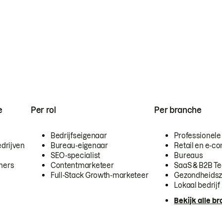
e
Per rol
Per branche
Bedrijfseigenaar
Professionele
drijven
Bureau-eigenaar
Retail en e-
SEO-specialist
Bureaus
mers
Contentmarketeer
SaaS & B2B T
Full-Stack Growth-marketeer
Gezondheidsz
Lokaal bedrijf
Bekijk alle b