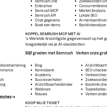
Semrush One
Zoekwoorden vi
Enterprise
Concurrentieana
Semrush MCP
Market Analysis
Semrush API
Lokale SEO
Onze gegevens
AI-merksentimen
Boek een demo
Backlinkanalyse
KOPPEL SEMRUSH MCP MET AI
's Werelds krachtigste gegevensset op het g
toegankelijk via je AI-assistenten.
Blijf groeien met Semrush
Verken onze grat
 dienstverlening
Blog
AI-zichtbaar
commerce
Kennisbank
SEO-checke
Academy
Verkeerchec
ech
Succesverhalen
Zoekwoorden
org
AI-zichtbaarheidsindex
Backlink-che
Webinars
Topwebsites 
Nieuws
Verken andere
ranches
KOOP NU JE TICKET