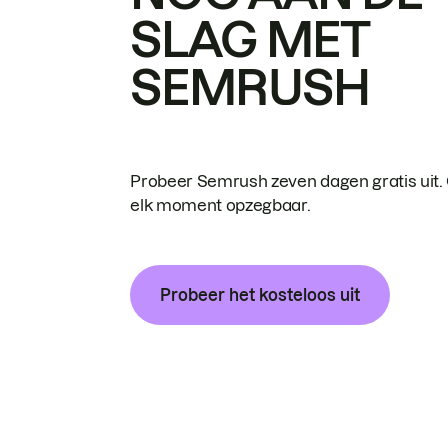
SLAG MET
SEMRUSH
Probeer Semrush zeven dagen gratis uit.
elk moment opzegbaar.
Probeer het kosteloos uit