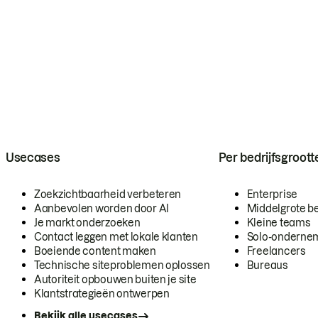
Usecases
Per bedrijfsgroott
Zoekzichtbaarheid verbeteren
Enterprise
Aanbevolen worden door AI
Middelgrote be
Je markt onderzoeken
Kleine teams
Contact leggen met lokale klanten
Solo-onderne
Boeiende content maken
Freelancers
Technische siteproblemen oplossen
Bureaus
Autoriteit opbouwen buiten je site
Klantstrategieën ontwerpen
Bekijk alle usecases