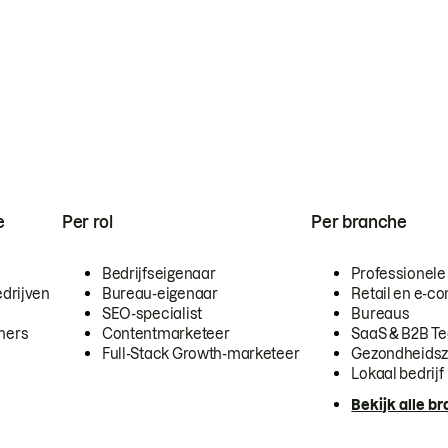
e
Per rol
Per branche
Bedrijfseigenaar
Professionele
drijven
Bureau-eigenaar
Retail en e-
SEO-specialist
Bureaus
mers
Contentmarketeer
SaaS & B2B T
Full-Stack Growth-marketeer
Gezondheidsz
Lokaal bedrijf
Bekijk alle b