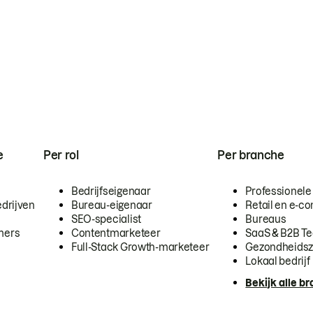
e
Per rol
Per branche
Bedrijfseigenaar
Professionele
drijven
Bureau-eigenaar
Retail en e-
SEO-specialist
Bureaus
mers
Contentmarketeer
SaaS & B2B T
Full-Stack Growth-marketeer
Gezondheidsz
Lokaal bedrijf
Bekijk alle b