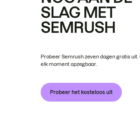
SLAG MET
SEMRUSH
Probeer Semrush zeven dagen gratis uit.
elk moment opzegbaar.
Probeer het kosteloos uit