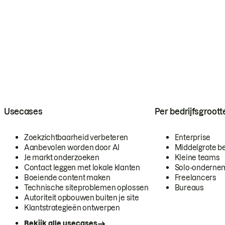
Usecases
Per bedrijfsgroott
Zoekzichtbaarheid verbeteren
Enterprise
Aanbevolen worden door AI
Middelgrote be
Je markt onderzoeken
Kleine teams
Contact leggen met lokale klanten
Solo-onderne
Boeiende content maken
Freelancers
Technische siteproblemen oplossen
Bureaus
Autoriteit opbouwen buiten je site
Klantstrategieën ontwerpen
Bekijk alle usecases