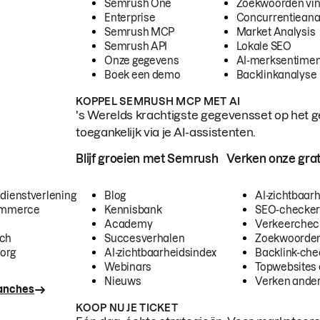
Semrush One
Zoekwoorden vi
Enterprise
Concurrentieana
Semrush MCP
Market Analysis
Semrush API
Lokale SEO
Onze gegevens
AI-merksentimen
Boek een demo
Backlinkanalyse
KOPPEL SEMRUSH MCP MET AI
's Werelds krachtigste gegevensset op het g
toegankelijk via je AI-assistenten.
Blijf groeien met Semrush
Verken onze grat
 dienstverlening
Blog
AI-zichtbaar
commerce
Kennisbank
SEO-checke
Academy
Verkeerchec
ech
Succesverhalen
Zoekwoorden
org
AI-zichtbaarheidsindex
Backlink-che
Webinars
Topwebsites 
Nieuws
Verken andere
ranches
KOOP NU JE TICKET