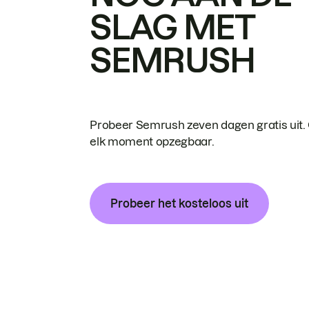
SLAG MET
SEMRUSH
Probeer Semrush zeven dagen gratis uit.
elk moment opzegbaar.
Probeer het kosteloos uit