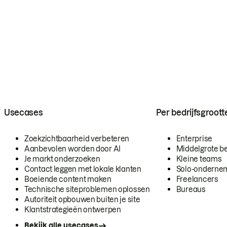
Usecases
Per bedrijfsgroott
Zoekzichtbaarheid verbeteren
Enterprise
Aanbevolen worden door AI
Middelgrote be
Je markt onderzoeken
Kleine teams
Contact leggen met lokale klanten
Solo-onderne
Boeiende content maken
Freelancers
Technische siteproblemen oplossen
Bureaus
Autoriteit opbouwen buiten je site
Klantstrategieën ontwerpen
Bekijk alle usecases