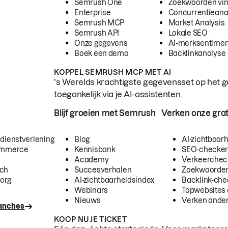
Semrush One
Zoekwoorden vi
Enterprise
Concurrentieana
Semrush MCP
Market Analysis
Semrush API
Lokale SEO
Onze gegevens
AI-merksentimen
Boek een demo
Backlinkanalyse
KOPPEL SEMRUSH MCP MET AI
's Werelds krachtigste gegevensset op het g
toegankelijk via je AI-assistenten.
Blijf groeien met Semrush
Verken onze grat
 dienstverlening
Blog
AI-zichtbaar
commerce
Kennisbank
SEO-checke
Academy
Verkeerchec
ech
Succesverhalen
Zoekwoorden
org
AI-zichtbaarheidsindex
Backlink-che
Webinars
Topwebsites 
Nieuws
Verken andere
ranches
KOOP NU JE TICKET