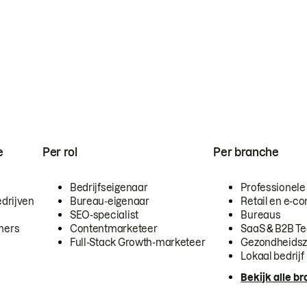
e
Per rol
Per branche
Bedrijfseigenaar
Professionele
drijven
Bureau-eigenaar
Retail en e-
SEO-specialist
Bureaus
mers
Contentmarketeer
SaaS & B2B T
Full-Stack Growth-marketeer
Gezondheidsz
Lokaal bedrijf
Bekijk alle b