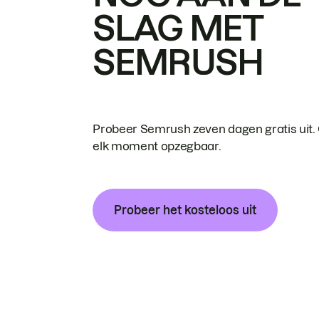
SLAG MET
SEMRUSH
Probeer Semrush zeven dagen gratis uit.
elk moment opzegbaar.
Probeer het kosteloos uit