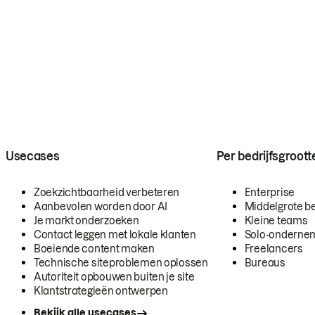
Usecases
Per bedrijfsgroott
Zoekzichtbaarheid verbeteren
Enterprise
Aanbevolen worden door AI
Middelgrote be
Je markt onderzoeken
Kleine teams
Contact leggen met lokale klanten
Solo-onderne
Boeiende content maken
Freelancers
Technische siteproblemen oplossen
Bureaus
Autoriteit opbouwen buiten je site
Klantstrategieën ontwerpen
Bekijk alle usecases