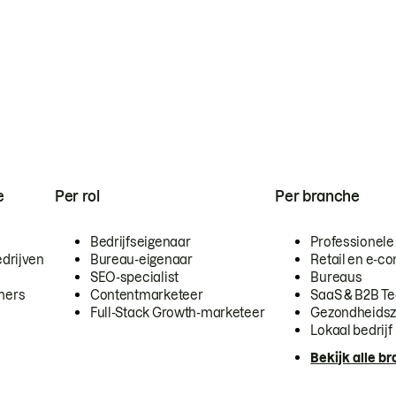
e
Per rol
Per branche
Bedrijfseigenaar
Professionele
drijven
Bureau-eigenaar
Retail en e-
SEO-specialist
Bureaus
mers
Contentmarketeer
SaaS & B2B T
Full-Stack Growth-marketeer
Gezondheidsz
Lokaal bedrijf
Bekijk alle b