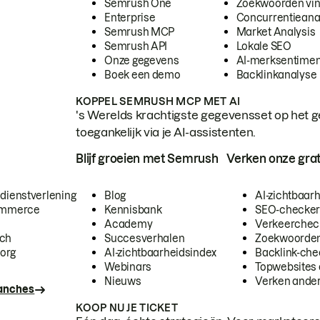
Semrush One
Zoekwoorden vi
Enterprise
Concurrentieana
Semrush MCP
Market Analysis
Semrush API
Lokale SEO
Onze gegevens
AI-merksentimen
Boek een demo
Backlinkanalyse
KOPPEL SEMRUSH MCP MET AI
's Werelds krachtigste gegevensset op het g
toegankelijk via je AI-assistenten.
Blijf groeien met Semrush
Verken onze grat
 dienstverlening
Blog
AI-zichtbaar
commerce
Kennisbank
SEO-checke
Academy
Verkeerchec
ech
Succesverhalen
Zoekwoorden
org
AI-zichtbaarheidsindex
Backlink-che
Webinars
Topwebsites 
Nieuws
Verken andere
ranches
KOOP NU JE TICKET