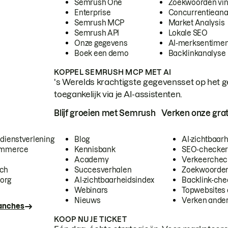
Semrush One
Zoekwoorden vi
Enterprise
Concurrentieana
Semrush MCP
Market Analysis
Semrush API
Lokale SEO
Onze gegevens
AI-merksentimen
Boek een demo
Backlinkanalyse
KOPPEL SEMRUSH MCP MET AI
's Werelds krachtigste gegevensset op het g
toegankelijk via je AI-assistenten.
Blijf groeien met Semrush
Verken onze grat
 dienstverlening
Blog
AI-zichtbaar
commerce
Kennisbank
SEO-checke
Academy
Verkeerchec
ech
Succesverhalen
Zoekwoorden
org
AI-zichtbaarheidsindex
Backlink-che
Webinars
Topwebsites 
Nieuws
Verken andere
ranches
KOOP NU JE TICKET