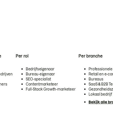
e
Per rol
Per branche
Bedrijfseigenaar
Professionele
drijven
Bureau-eigenaar
Retail en e-
SEO-specialist
Bureaus
mers
Contentmarketeer
SaaS & B2B T
Full-Stack Growth-marketeer
Gezondheidsz
Lokaal bedrijf
Bekijk alle b