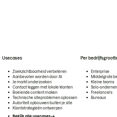
Usecases
Per bedrijfsgroott
Zoekzichtbaarheid verbeteren
Enterprise
Aanbevolen worden door AI
Middelgrote be
Je markt onderzoeken
Kleine teams
Contact leggen met lokale klanten
Solo-onderne
Boeiende content maken
Freelancers
Technische siteproblemen oplossen
Bureaus
Autoriteit opbouwen buiten je site
Klantstrategieën ontwerpen
Bekijk alle usecases