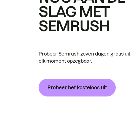
SLAG MET
SEMRUSH
Probeer Semrush zeven dagen gratis uit.
elk moment opzegbaar.
Probeer het kosteloos uit