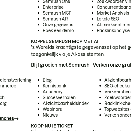
Semrush One
Zoekwoorden vi
Enterprise
Concurrentieana
Semrush MCP
Market Analysis
Semrush API
Lokale SEO
Onze gegevens
AI-merksentimen
Boek een demo
Backlinkanalyse
KOPPEL SEMRUSH MCP MET AI
's Werelds krachtigste gegevensset op het g
toegankelijk via je AI-assistenten.
Blijf groeien met Semrush
Verken onze grat
 dienstverlening
Blog
AI-zichtbaar
commerce
Kennisbank
SEO-checke
Academy
Verkeerchec
ech
Succesverhalen
Zoekwoorden
org
AI-zichtbaarheidsindex
Backlink-che
Webinars
Topwebsites 
Nieuws
Verken andere
ranches
KOOP NU JE TICKET