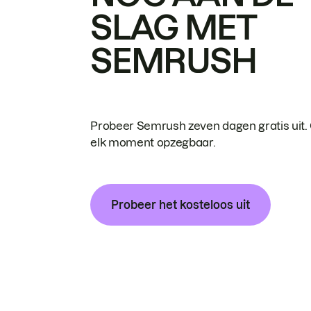
SLAG MET
SEMRUSH
Probeer Semrush zeven dagen gratis uit.
elk moment opzegbaar.
Probeer het kosteloos uit