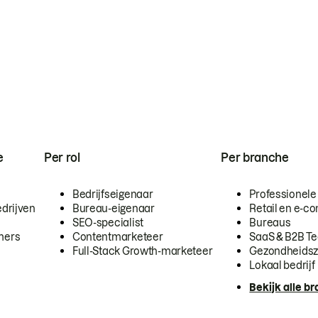
e
Per rol
Per branche
Bedrijfseigenaar
Professionele
drijven
Bureau-eigenaar
Retail en e-
SEO-specialist
Bureaus
mers
Contentmarketeer
SaaS & B2B T
Full-Stack Growth-marketeer
Gezondheidsz
Lokaal bedrijf
Bekijk alle b