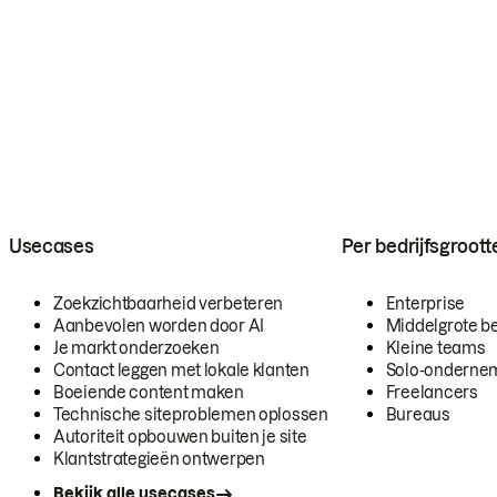
Usecases
Per bedrijfsgroott
Zoekzichtbaarheid verbeteren
Enterprise
Aanbevolen worden door AI
Middelgrote be
Je markt onderzoeken
Kleine teams
Contact leggen met lokale klanten
Solo-onderne
Boeiende content maken
Freelancers
Technische siteproblemen oplossen
Bureaus
Autoriteit opbouwen buiten je site
Klantstrategieën ontwerpen
Bekijk alle usecases