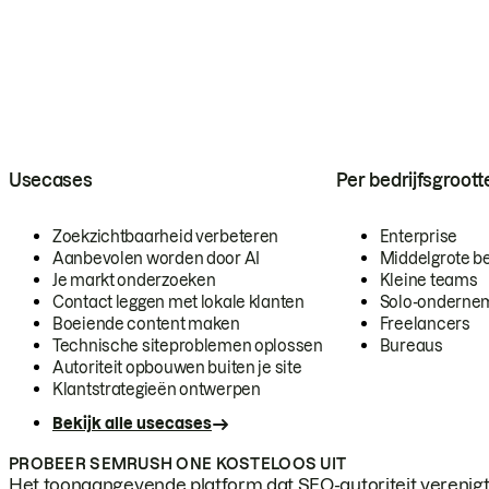
Usecases
Per bedrijfsgroott
Zoekzichtbaarheid verbeteren
Enterprise
Aanbevolen worden door AI
Middelgrote be
Je markt onderzoeken
Kleine teams
Contact leggen met lokale klanten
Solo-onderne
Boeiende content maken
Freelancers
Technische siteproblemen oplossen
Bureaus
Autoriteit opbouwen buiten je site
Klantstrategieën ontwerpen
Bekijk alle usecases
PROBEER SEMRUSH ONE KOSTELOOS UIT
Het toonaangevende platform dat SEO-autoriteit verenigt