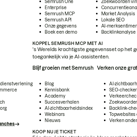
Semrush One
Zoekwoorden vi
Enterprise
Concurrentieana
Semrush MCP
Market Analysis
Semrush API
Lokale SEO
Onze gegevens
AI-merksentimen
Boek een demo
Backlinkanalyse
KOPPEL SEMRUSH MCP MET AI
's Werelds krachtigste gegevensset op het g
toegankelijk via je AI-assistenten.
Blijf groeien met Semrush
Verken onze grat
 dienstverlening
Blog
AI-zichtbaar
commerce
Kennisbank
SEO-checke
Academy
Verkeerchec
ech
Succesverhalen
Zoekwoorden
org
AI-zichtbaarheidsindex
Backlink-che
Webinars
Topwebsites 
Nieuws
Verken andere
ranches
KOOP NU JE TICKET