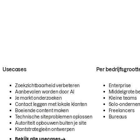
Usecases
Per bedrijfsgroott
Zoekzichtbaarheid verbeteren
Enterprise
Aanbevolen worden door AI
Middelgrote be
Je markt onderzoeken
Kleine teams
Contact leggen met lokale klanten
Solo-onderne
Boeiende content maken
Freelancers
Technische siteproblemen oplossen
Bureaus
Autoriteit opbouwen buiten je site
Klantstrategieën ontwerpen
Bekijk alle usecases