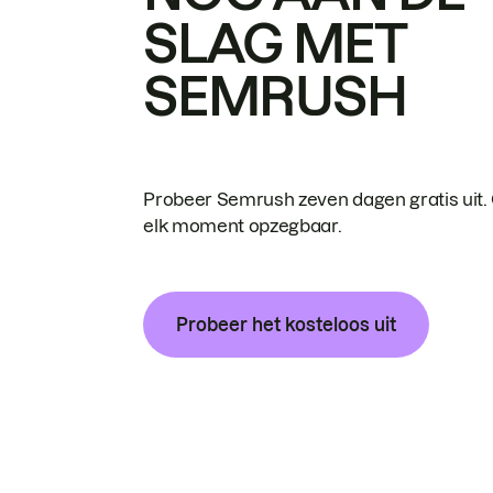
SLAG MET
SEMRUSH
Probeer Semrush zeven dagen gratis uit.
elk moment opzegbaar.
Probeer het kosteloos uit