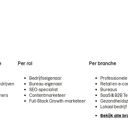
e
Per rol
Per branche
Bedrijfseigenaar
Professionele
drijven
Bureau-eigenaar
Retail en e-
SEO-specialist
Bureaus
mers
Contentmarketeer
SaaS & B2B T
Full-Stack Growth-marketeer
Gezondheidsz
Lokaal bedrijf
Bekijk alle b