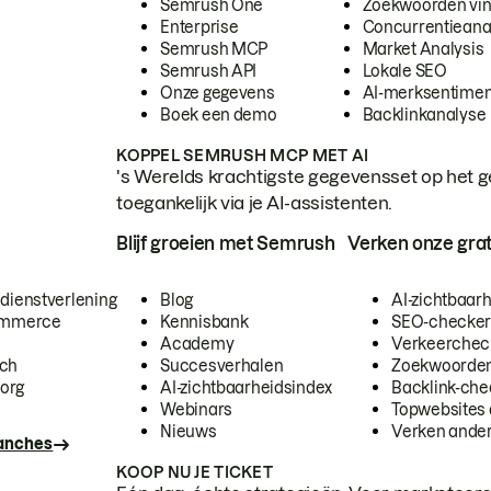
Semrush One
Zoekwoorden vi
Enterprise
Concurrentieana
Semrush MCP
Market Analysis
Semrush API
Lokale SEO
Onze gegevens
AI-merksentimen
Boek een demo
Backlinkanalyse
KOPPEL SEMRUSH MCP MET AI
's Werelds krachtigste gegevensset op het g
toegankelijk via je AI-assistenten.
Blijf groeien met Semrush
Verken onze grat
 dienstverlening
Blog
AI-zichtbaar
commerce
Kennisbank
SEO-checke
Academy
Verkeerchec
ech
Succesverhalen
Zoekwoorden
org
AI-zichtbaarheidsindex
Backlink-che
Webinars
Topwebsites 
Nieuws
Verken andere
ranches
KOOP NU JE TICKET