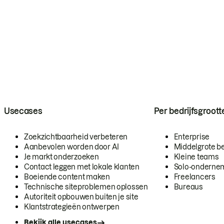
Usecases
Per bedrijfsgroott
Zoekzichtbaarheid verbeteren
Enterprise
Aanbevolen worden door AI
Middelgrote be
Je markt onderzoeken
Kleine teams
Contact leggen met lokale klanten
Solo-onderne
Boeiende content maken
Freelancers
Technische siteproblemen oplossen
Bureaus
Autoriteit opbouwen buiten je site
Klantstrategieën ontwerpen
Bekijk alle usecases