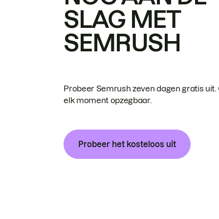
SLAG MET
SEMRUSH
Probeer Semrush zeven dagen gratis uit.
elk moment opzegbaar.
Probeer het kosteloos uit