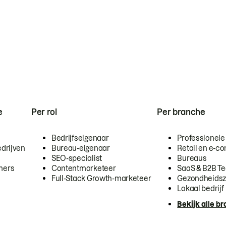
e
Per rol
Per branche
Bedrijfseigenaar
Professionele
drijven
Bureau-eigenaar
Retail en e-
SEO-specialist
Bureaus
mers
Contentmarketeer
SaaS & B2B T
Full-Stack Growth-marketeer
Gezondheidsz
Lokaal bedrijf
Bekijk alle b