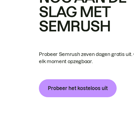
SLAG MET
SEMRUSH
Probeer Semrush zeven dagen gratis uit.
elk moment opzegbaar.
Probeer het kosteloos uit