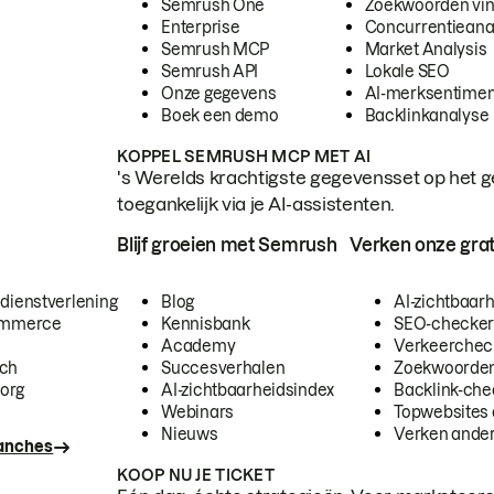
Semrush One
Zoekwoorden vi
Enterprise
Concurrentieana
Semrush MCP
Market Analysis
Semrush API
Lokale SEO
Onze gegevens
AI-merksentimen
Boek een demo
Backlinkanalyse
KOPPEL SEMRUSH MCP MET AI
's Werelds krachtigste gegevensset op het g
toegankelijk via je AI-assistenten.
Blijf groeien met Semrush
Verken onze grat
 dienstverlening
Blog
AI-zichtbaar
commerce
Kennisbank
SEO-checke
Academy
Verkeerchec
ech
Succesverhalen
Zoekwoorden
org
AI-zichtbaarheidsindex
Backlink-che
Webinars
Topwebsites 
Nieuws
Verken andere
ranches
KOOP NU JE TICKET