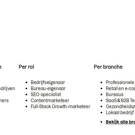
e
Per rol
Per branche
Bedrijfseigenaar
Professionele
drijven
Bureau-eigenaar
Retail en e-
SEO-specialist
Bureaus
mers
Contentmarketeer
SaaS & B2B T
Full-Stack Growth-marketeer
Gezondheidsz
Lokaal bedrijf
Bekijk alle b