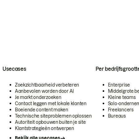
Usecases
Per bedrijfsgroott
Zoekzichtbaarheid verbeteren
Enterprise
Aanbevolen worden door AI
Middelgrote be
Je markt onderzoeken
Kleine teams
Contact leggen met lokale klanten
Solo-onderne
Boeiende content maken
Freelancers
Technische siteproblemen oplossen
Bureaus
Autoriteit opbouwen buiten je site
Klantstrategieën ontwerpen
Bekijk alle usecases