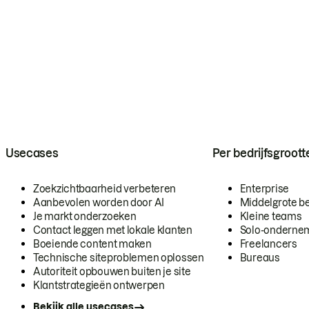
Usecases
Per bedrijfsgroott
Zoekzichtbaarheid verbeteren
Enterprise
Aanbevolen worden door AI
Middelgrote be
Je markt onderzoeken
Kleine teams
Contact leggen met lokale klanten
Solo-onderne
Boeiende content maken
Freelancers
Technische siteproblemen oplossen
Bureaus
Autoriteit opbouwen buiten je site
Klantstrategieën ontwerpen
Bekijk alle usecases