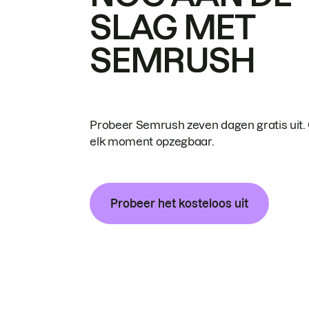
SLAG MET
SEMRUSH
Probeer Semrush zeven dagen gratis uit.
elk moment opzegbaar.
Probeer het kosteloos uit