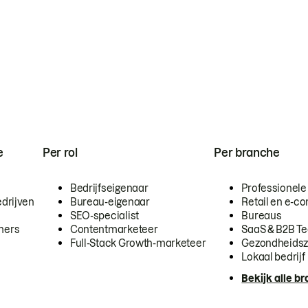
e
Per rol
Per branche
Bedrijfseigenaar
Professionele
drijven
Bureau-eigenaar
Retail en e-
SEO-specialist
Bureaus
mers
Contentmarketeer
SaaS & B2B T
Full-Stack Growth-marketeer
Gezondheidsz
Lokaal bedrijf
Bekijk alle b