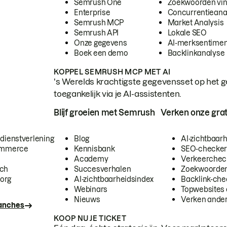
Semrush One
Zoekwoorden vi
Enterprise
Concurrentieana
Semrush MCP
Market Analysis
Semrush API
Lokale SEO
Onze gegevens
AI-merksentimen
Boek een demo
Backlinkanalyse
KOPPEL SEMRUSH MCP MET AI
's Werelds krachtigste gegevensset op het g
toegankelijk via je AI-assistenten.
Blijf groeien met Semrush
Verken onze grat
 dienstverlening
Blog
AI-zichtbaar
commerce
Kennisbank
SEO-checke
Academy
Verkeerchec
ech
Succesverhalen
Zoekwoorden
org
AI-zichtbaarheidsindex
Backlink-che
Webinars
Topwebsites 
Nieuws
Verken andere
ranches
KOOP NU JE TICKET