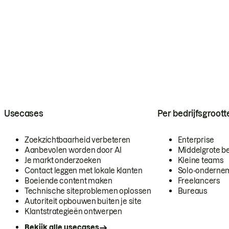
Usecases
Per bedrijfsgroott
Zoekzichtbaarheid verbeteren
Enterprise
Aanbevolen worden door AI
Middelgrote be
Je markt onderzoeken
Kleine teams
Contact leggen met lokale klanten
Solo-onderne
Boeiende content maken
Freelancers
Technische siteproblemen oplossen
Bureaus
Autoriteit opbouwen buiten je site
Klantstrategieën ontwerpen
Bekijk alle usecases