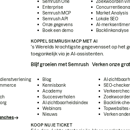
Semrush One
Zoekwoorden vi
Enterprise
Concurrentieana
Semrush MCP
Market Analysis
Semrush API
Lokale SEO
Onze gegevens
AI-merksentimen
Boek een demo
Backlinkanalyse
KOPPEL SEMRUSH MCP MET AI
's Werelds krachtigste gegevensset op het g
toegankelijk via je AI-assistenten.
Blijf groeien met Semrush
Verken onze grat
 dienstverlening
Blog
AI-zichtbaar
commerce
Kennisbank
SEO-checke
Academy
Verkeerchec
ech
Succesverhalen
Zoekwoorden
org
AI-zichtbaarheidsindex
Backlink-che
Webinars
Topwebsites 
Nieuws
Verken andere
ranches
KOOP NU JE TICKET