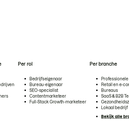
e
Per rol
Per branche
Bedrijfseigenaar
Professionele
drijven
Bureau-eigenaar
Retail en e-
SEO-specialist
Bureaus
mers
Contentmarketeer
SaaS & B2B T
Full-Stack Growth-marketeer
Gezondheidsz
Lokaal bedrijf
Bekijk alle b