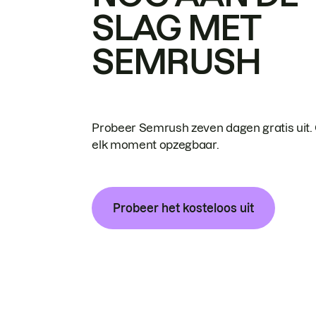
SLAG MET
SEMRUSH
Probeer Semrush zeven dagen gratis uit.
elk moment opzegbaar.
Probeer het kosteloos uit