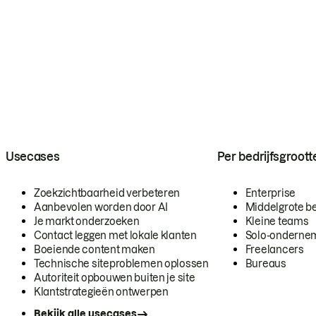
Usecases
Per bedrijfsgroott
Zoekzichtbaarheid verbeteren
Enterprise
Aanbevolen worden door AI
Middelgrote be
Je markt onderzoeken
Kleine teams
Contact leggen met lokale klanten
Solo-onderne
Boeiende content maken
Freelancers
Technische siteproblemen oplossen
Bureaus
Autoriteit opbouwen buiten je site
Klantstrategieën ontwerpen
Bekijk alle usecases