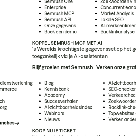
Semrush One
Zoekwoorden vi
Enterprise
Concurrentieana
Semrush MCP
Market Analysis
Semrush API
Lokale SEO
Onze gegevens
AI-merksentimen
Boek een demo
Backlinkanalyse
KOPPEL SEMRUSH MCP MET AI
's Werelds krachtigste gegevensset op het g
toegankelijk via je AI-assistenten.
Blijf groeien met Semrush
Verken onze grat
 dienstverlening
Blog
AI-zichtbaar
commerce
Kennisbank
SEO-checke
Academy
Verkeerchec
ech
Succesverhalen
Zoekwoorden
org
AI-zichtbaarheidsindex
Backlink-che
Webinars
Topwebsites 
Nieuws
Verken andere
ranches
KOOP NU JE TICKET