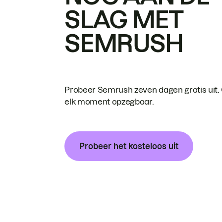
SLAG MET
SEMRUSH
Probeer Semrush zeven dagen gratis uit.
elk moment opzegbaar.
Probeer het kosteloos uit