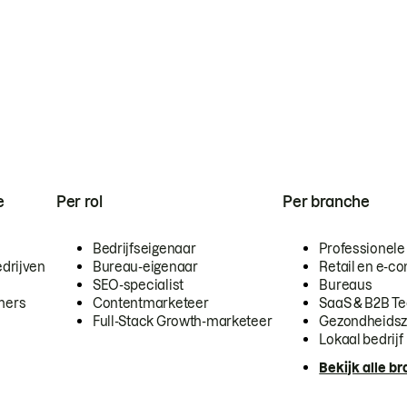
e
Per rol
Per branche
Bedrijfseigenaar
Professionele
drijven
Bureau-eigenaar
Retail en e-
SEO-specialist
Bureaus
mers
Contentmarketeer
SaaS & B2B T
Full-Stack Growth-marketeer
Gezondheidsz
Lokaal bedrijf
Bekijk alle b