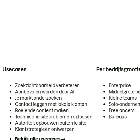
Usecases
Per bedrijfsgroott
Zoekzichtbaarheid verbeteren
Enterprise
Aanbevolen worden door AI
Middelgrote be
Je markt onderzoeken
Kleine teams
Contact leggen met lokale klanten
Solo-onderne
Boeiende content maken
Freelancers
Technische siteproblemen oplossen
Bureaus
Autoriteit opbouwen buiten je site
Klantstrategieën ontwerpen
Bekijk alle usecases