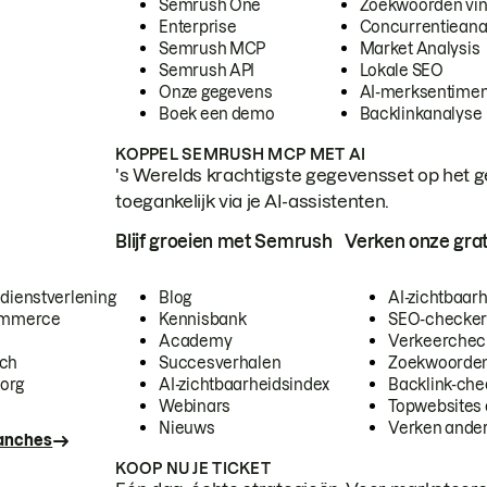
Semrush One
Zoekwoorden vi
Enterprise
Concurrentieana
Semrush MCP
Market Analysis
Semrush API
Lokale SEO
Onze gegevens
AI-merksentimen
Boek een demo
Backlinkanalyse
KOPPEL SEMRUSH MCP MET AI
's Werelds krachtigste gegevensset op het g
toegankelijk via je AI-assistenten.
Blijf groeien met Semrush
Verken onze grat
 dienstverlening
Blog
AI-zichtbaar
commerce
Kennisbank
SEO-checke
Academy
Verkeerchec
ech
Succesverhalen
Zoekwoorden
org
AI-zichtbaarheidsindex
Backlink-che
Webinars
Topwebsites 
Nieuws
Verken andere
ranches
KOOP NU JE TICKET