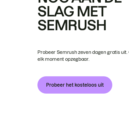
SLAG MET
SEMRUSH
Probeer Semrush zeven dagen gratis uit.
elk moment opzegbaar.
Probeer het kosteloos uit