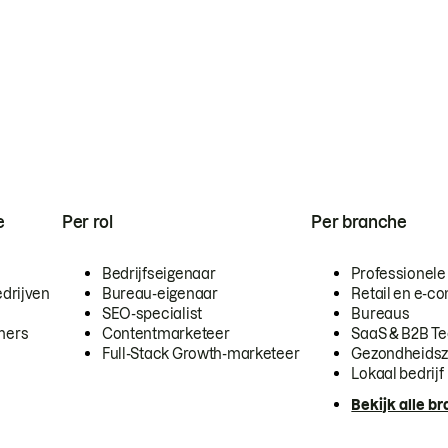
e
Per rol
Per branche
Bedrijfseigenaar
Professionele
drijven
Bureau-eigenaar
Retail en e-
SEO-specialist
Bureaus
mers
Contentmarketeer
SaaS & B2B T
Full-Stack Growth-marketeer
Gezondheidsz
Lokaal bedrijf
Bekijk alle b