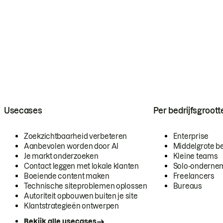
Usecases
Per bedrijfsgroott
Zoekzichtbaarheid verbeteren
Enterprise
Aanbevolen worden door AI
Middelgrote be
Je markt onderzoeken
Kleine teams
Contact leggen met lokale klanten
Solo-onderne
Boeiende content maken
Freelancers
Technische siteproblemen oplossen
Bureaus
Autoriteit opbouwen buiten je site
Klantstrategieën ontwerpen
Bekijk alle usecases