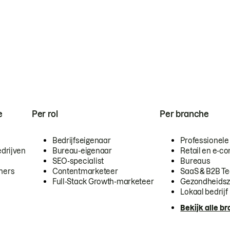
e
Per rol
Per branche
Bedrijfseigenaar
Professionele
drijven
Bureau-eigenaar
Retail en e-
SEO-specialist
Bureaus
mers
Contentmarketeer
SaaS & B2B T
Full-Stack Growth-marketeer
Gezondheidsz
Lokaal bedrijf
Bekijk alle b