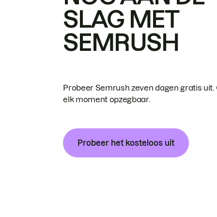
SLAG MET
SEMRUSH
Probeer Semrush zeven dagen gratis uit.
elk moment opzegbaar.
Probeer het kosteloos uit