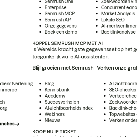
Semrush One
Zoekwoorden vi
Enterprise
Concurrentieana
Semrush MCP
Market Analysis
Semrush API
Lokale SEO
Onze gegevens
AI-merksentimen
Boek een demo
Backlinkanalyse
KOPPEL SEMRUSH MCP MET AI
's Werelds krachtigste gegevensset op het g
toegankelijk via je AI-assistenten.
Blijf groeien met Semrush
Verken onze grat
 dienstverlening
Blog
AI-zichtbaar
commerce
Kennisbank
SEO-checke
Academy
Verkeerchec
ech
Succesverhalen
Zoekwoorden
org
AI-zichtbaarheidsindex
Backlink-che
Webinars
Topwebsites 
Nieuws
Verken andere
ranches
KOOP NU JE TICKET