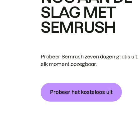
SLAG MET
SEMRUSH
Probeer Semrush zeven dagen gratis uit.
elk moment opzegbaar.
Probeer het kosteloos uit