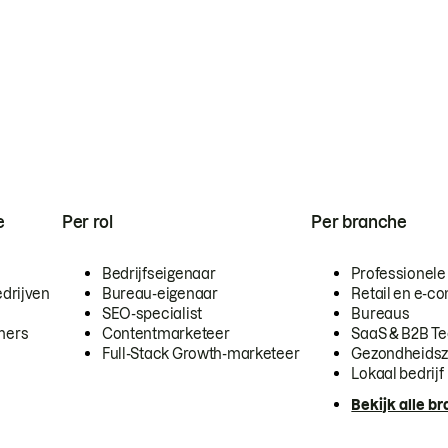
e
Per rol
Per branche
Bedrijfseigenaar
Professionele
drijven
Bureau-eigenaar
Retail en e-
SEO-specialist
Bureaus
mers
Contentmarketeer
SaaS & B2B T
Full-Stack Growth-marketeer
Gezondheidsz
Lokaal bedrijf
Bekijk alle b