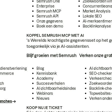
Semrush One
Zoekwoorden vi
Enterprise
Concurrentieana
Semrush MCP
Market Analysis
Semrush API
Lokale SEO
Onze gegevens
AI-merksentimen
Boek een demo
Backlinkanalyse
KOPPEL SEMRUSH MCP MET AI
's Werelds krachtigste gegevensset op het g
toegankelijk via je AI-assistenten.
Blijf groeien met Semrush
Verken onze grat
 dienstverlening
Blog
AI-zichtbaar
commerce
Kennisbank
SEO-checke
Academy
Verkeerchec
ech
Succesverhalen
Zoekwoorden
org
AI-zichtbaarheidsindex
Backlink-che
Webinars
Topwebsites 
Nieuws
Verken andere
ranches
KOOP NU JE TICKET