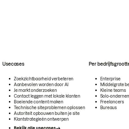
Usecases
Per bedrijfsgroott
Zoekzichtbaarheid verbeteren
Enterprise
Aanbevolen worden door AI
Middelgrote be
Je markt onderzoeken
Kleine teams
Contact leggen met lokale klanten
Solo-onderne
Boeiende content maken
Freelancers
Technische siteproblemen oplossen
Bureaus
Autoriteit opbouwen buiten je site
Klantstrategieën ontwerpen
Bekijk alle usecases