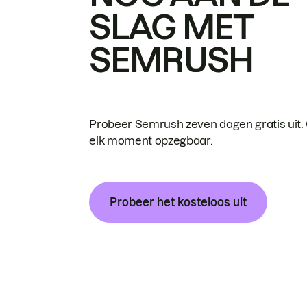
SLAG MET
SEMRUSH
Probeer Semrush zeven dagen gratis uit.
elk moment opzegbaar.
Probeer het kosteloos uit