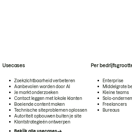
Usecases
Per bedrijfsgroott
Zoekzichtbaarheid verbeteren
Enterprise
Aanbevolen worden door AI
Middelgrote be
Je markt onderzoeken
Kleine teams
Contact leggen met lokale klanten
Solo-onderne
Boeiende content maken
Freelancers
Technische siteproblemen oplossen
Bureaus
Autoriteit opbouwen buiten je site
Klantstrategieën ontwerpen
Bekijk alle usecases