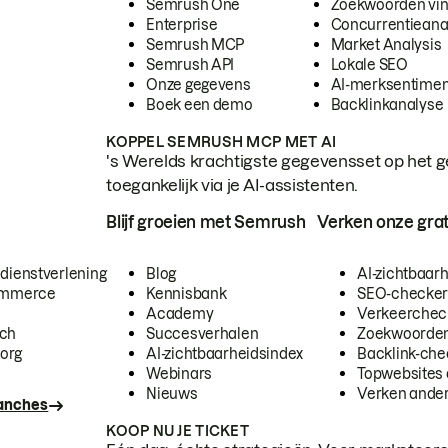
Semrush One
Zoekwoorden vi
Enterprise
Concurrentieana
Semrush MCP
Market Analysis
Semrush API
Lokale SEO
Onze gegevens
AI-merksentimen
Boek een demo
Backlinkanalyse
KOPPEL SEMRUSH MCP MET AI
's Werelds krachtigste gegevensset op het g
toegankelijk via je AI-assistenten.
Blijf groeien met Semrush
Verken onze grat
 dienstverlening
Blog
AI-zichtbaar
commerce
Kennisbank
SEO-checke
Academy
Verkeerchec
ech
Succesverhalen
Zoekwoorden
org
AI-zichtbaarheidsindex
Backlink-che
Webinars
Topwebsites 
Nieuws
Verken andere
ranches
KOOP NU JE TICKET