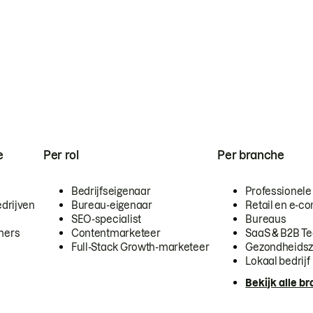
e
Per rol
Per branche
Bedrijfseigenaar
Professionele
drijven
Bureau-eigenaar
Retail en e-
SEO-specialist
Bureaus
mers
Contentmarketeer
SaaS & B2B T
Full-Stack Growth-marketeer
Gezondheidsz
Lokaal bedrijf
Bekijk alle b