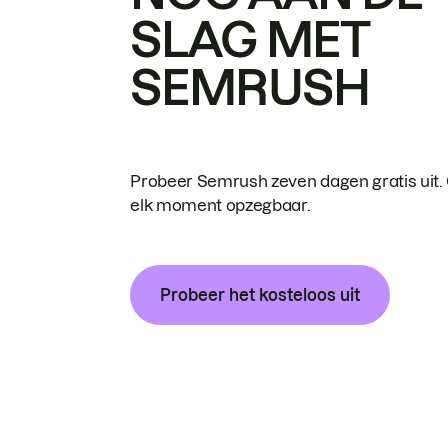
SLAG MET
SEMRUSH
Probeer Semrush zeven dagen gratis uit.
elk moment opzegbaar.
Probeer het kosteloos uit