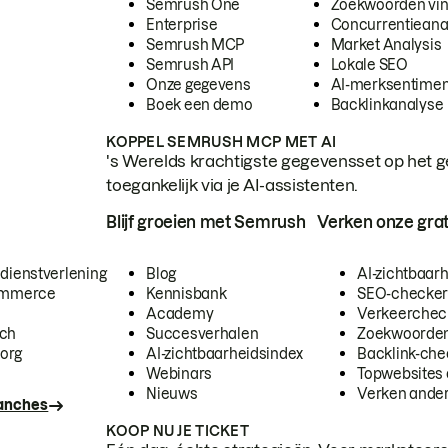
Semrush One
Zoekwoorden vi
Enterprise
Concurrentieana
Semrush MCP
Market Analysis
Semrush API
Lokale SEO
Onze gegevens
AI-merksentimen
Boek een demo
Backlinkanalyse
KOPPEL SEMRUSH MCP MET AI
's Werelds krachtigste gegevensset op het g
toegankelijk via je AI-assistenten.
Blijf groeien met Semrush
Verken onze grat
 dienstverlening
Blog
AI-zichtbaar
commerce
Kennisbank
SEO-checke
Academy
Verkeerchec
ech
Succesverhalen
Zoekwoorden
org
AI-zichtbaarheidsindex
Backlink-che
Webinars
Topwebsites 
Nieuws
Verken andere
ranches
KOOP NU JE TICKET