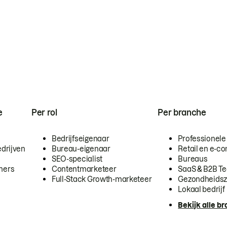
e
Per rol
Per branche
Bedrijfseigenaar
Professionele
drijven
Bureau-eigenaar
Retail en e-
SEO-specialist
Bureaus
mers
Contentmarketeer
SaaS & B2B T
Full-Stack Growth-marketeer
Gezondheidsz
Lokaal bedrijf
Bekijk alle b