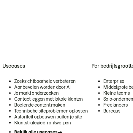
Usecases
Per bedrijfsgroott
Zoekzichtbaarheid verbeteren
Enterprise
Aanbevolen worden door AI
Middelgrote be
Je markt onderzoeken
Kleine teams
Contact leggen met lokale klanten
Solo-onderne
Boeiende content maken
Freelancers
Technische siteproblemen oplossen
Bureaus
Autoriteit opbouwen buiten je site
Klantstrategieën ontwerpen
Bekijk alle usecases