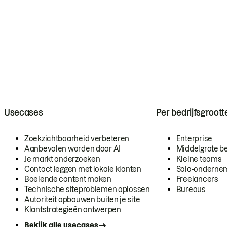
Usecases
Per bedrijfsgroott
Zoekzichtbaarheid verbeteren
Enterprise
Aanbevolen worden door AI
Middelgrote be
Je markt onderzoeken
Kleine teams
Contact leggen met lokale klanten
Solo-onderne
Boeiende content maken
Freelancers
Technische siteproblemen oplossen
Bureaus
Autoriteit opbouwen buiten je site
Klantstrategieën ontwerpen
Bekijk alle usecases