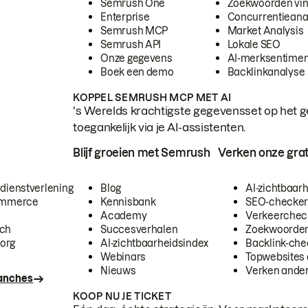
Semrush One
Zoekwoorden vi
Enterprise
Concurrentieana
Semrush MCP
Market Analysis
Semrush API
Lokale SEO
Onze gegevens
AI-merksentimen
Boek een demo
Backlinkanalyse
KOPPEL SEMRUSH MCP MET AI
's Werelds krachtigste gegevensset op het g
toegankelijk via je AI-assistenten.
Blijf groeien met Semrush
Verken onze grat
 dienstverlening
Blog
AI-zichtbaar
commerce
Kennisbank
SEO-checke
Academy
Verkeerchec
ech
Succesverhalen
Zoekwoorden
org
AI-zichtbaarheidsindex
Backlink-che
Webinars
Topwebsites 
Nieuws
Verken andere
ranches
KOOP NU JE TICKET