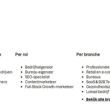
e
Per rol
Per branche
Bedrijfseigenaar
Professionele
drijven
Bureau-eigenaar
Retail en e-
SEO-specialist
Bureaus
mers
Contentmarketeer
SaaS & B2B T
Full-Stack Growth-marketeer
Gezondheidsz
Lokaal bedrijf
Bekijk alle b