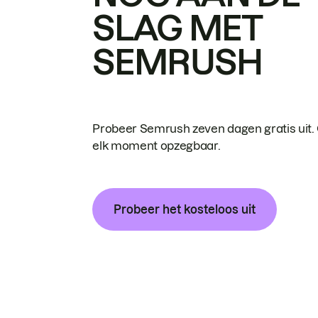
SLAG MET
SEMRUSH
Probeer Semrush zeven dagen gratis uit.
elk moment opzegbaar.
Probeer het kosteloos uit