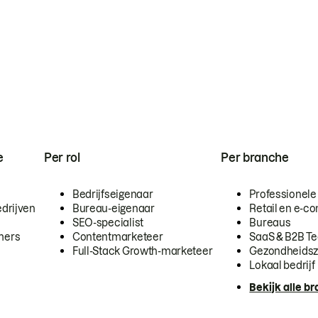
e
Per rol
Per branche
Bedrijfseigenaar
Professionele
drijven
Bureau-eigenaar
Retail en e-
SEO-specialist
Bureaus
mers
Contentmarketeer
SaaS & B2B T
Full-Stack Growth-marketeer
Gezondheidsz
Lokaal bedrijf
Bekijk alle b