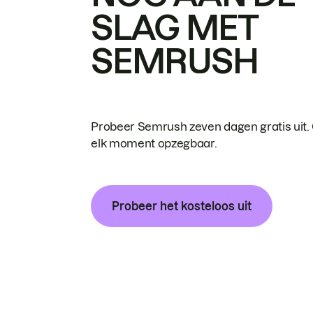
SLAG MET
SEMRUSH
Probeer Semrush zeven dagen gratis uit.
elk moment opzegbaar.
Probeer het kosteloos uit