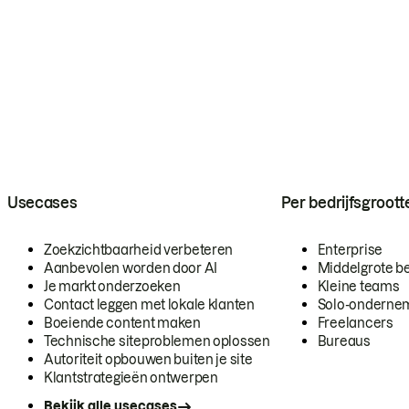
Usecases
Per bedrijfsgroott
Zoekzichtbaarheid verbeteren
Enterprise
Aanbevolen worden door AI
Middelgrote be
Je markt onderzoeken
Kleine teams
Contact leggen met lokale klanten
Solo-onderne
Boeiende content maken
Freelancers
Technische siteproblemen oplossen
Bureaus
Autoriteit opbouwen buiten je site
Klantstrategieën ontwerpen
Bekijk alle usecases