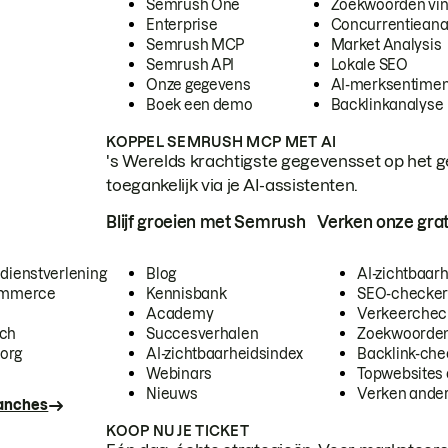
Semrush One
Zoekwoorden vi
Enterprise
Concurrentieana
Semrush MCP
Market Analysis
Semrush API
Lokale SEO
Onze gegevens
AI-merksentimen
Boek een demo
Backlinkanalyse
KOPPEL SEMRUSH MCP MET AI
's Werelds krachtigste gegevensset op het g
toegankelijk via je AI-assistenten.
Blijf groeien met Semrush
Verken onze grat
 dienstverlening
Blog
AI-zichtbaar
commerce
Kennisbank
SEO-checke
Academy
Verkeerchec
ech
Succesverhalen
Zoekwoorden
org
AI-zichtbaarheidsindex
Backlink-che
Webinars
Topwebsites 
Nieuws
Verken andere
ranches
KOOP NU JE TICKET