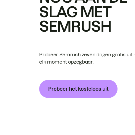
SLAG MET
SEMRUSH
Probeer Semrush zeven dagen gratis uit.
elk moment opzegbaar.
Probeer het kosteloos uit