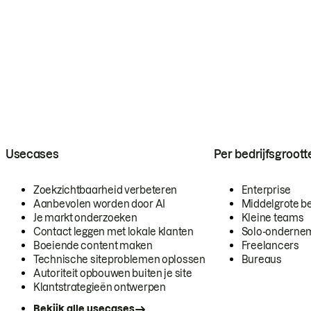
Usecases
Per bedrijfsgroott
Zoekzichtbaarheid verbeteren
Enterprise
Aanbevolen worden door AI
Middelgrote be
Je markt onderzoeken
Kleine teams
Contact leggen met lokale klanten
Solo-onderne
Boeiende content maken
Freelancers
Technische siteproblemen oplossen
Bureaus
Autoriteit opbouwen buiten je site
Klantstrategieën ontwerpen
Bekijk alle usecases