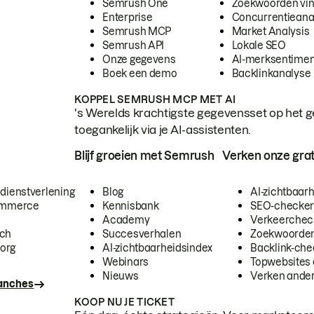
Semrush One
Zoekwoorden vi
Enterprise
Concurrentieana
Semrush MCP
Market Analysis
Semrush API
Lokale SEO
Onze gegevens
AI-merksentimen
Boek een demo
Backlinkanalyse
KOPPEL SEMRUSH MCP MET AI
's Werelds krachtigste gegevensset op het g
toegankelijk via je AI-assistenten.
Blijf groeien met Semrush
Verken onze grat
 dienstverlening
Blog
AI-zichtbaar
commerce
Kennisbank
SEO-checke
Academy
Verkeerchec
ech
Succesverhalen
Zoekwoorden
org
AI-zichtbaarheidsindex
Backlink-che
Webinars
Topwebsites 
Nieuws
Verken andere
ranches
KOOP NU JE TICKET