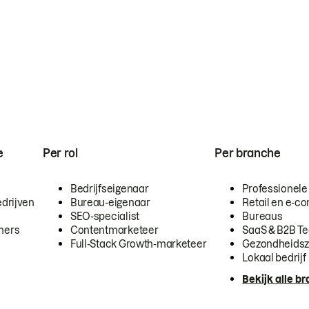
e
Per rol
Per branche
Bedrijfseigenaar
Professionele
drijven
Bureau-eigenaar
Retail en e-
SEO-specialist
Bureaus
mers
Contentmarketeer
SaaS & B2B T
Full-Stack Growth-marketeer
Gezondheidsz
Lokaal bedrijf
Bekijk alle b