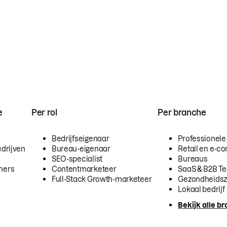
e
Per rol
Per branche
Bedrijfseigenaar
Professionele
drijven
Bureau-eigenaar
Retail en e-
SEO-specialist
Bureaus
mers
Contentmarketeer
SaaS & B2B T
Full-Stack Growth-marketeer
Gezondheidsz
Lokaal bedrijf
Bekijk alle b