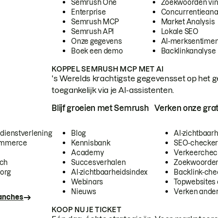
Semrush One
Zoekwoorden vi
Enterprise
Concurrentieana
Semrush MCP
Market Analysis
Semrush API
Lokale SEO
Onze gegevens
AI-merksentimen
Boek een demo
Backlinkanalyse
KOPPEL SEMRUSH MCP MET AI
's Werelds krachtigste gegevensset op het g
toegankelijk via je AI-assistenten.
Blijf groeien met Semrush
Verken onze grat
 dienstverlening
Blog
AI-zichtbaar
commerce
Kennisbank
SEO-checke
Academy
Verkeerchec
ech
Succesverhalen
Zoekwoorden
org
AI-zichtbaarheidsindex
Backlink-che
Webinars
Topwebsites 
Nieuws
Verken andere
ranches
KOOP NU JE TICKET