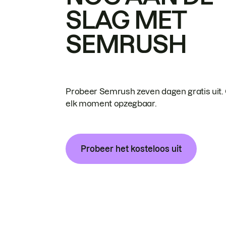
SLAG MET
SEMRUSH
Probeer Semrush zeven dagen gratis uit.
elk moment opzegbaar.
Probeer het kosteloos uit