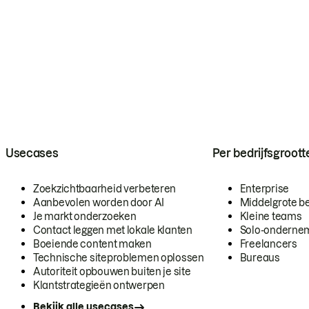
Usecases
Per bedrijfsgroott
Zoekzichtbaarheid verbeteren
Enterprise
Aanbevolen worden door AI
Middelgrote be
Je markt onderzoeken
Kleine teams
Contact leggen met lokale klanten
Solo-onderne
Boeiende content maken
Freelancers
Technische siteproblemen oplossen
Bureaus
Autoriteit opbouwen buiten je site
Klantstrategieën ontwerpen
Bekijk alle usecases