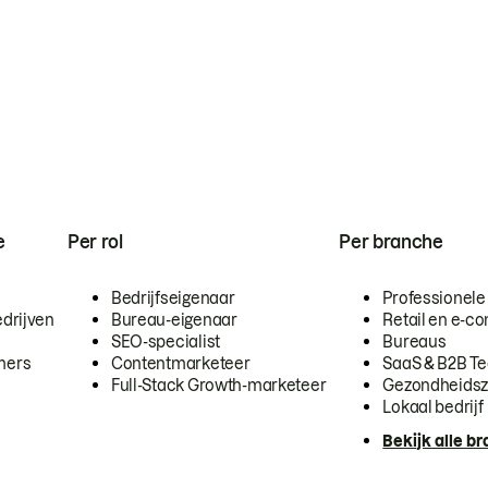
e
Per rol
Per branche
Bedrijfseigenaar
Professionele
drijven
Bureau-eigenaar
Retail en e-
SEO-specialist
Bureaus
mers
Contentmarketeer
SaaS & B2B T
Full-Stack Growth-marketeer
Gezondheidsz
Lokaal bedrijf
Bekijk alle b