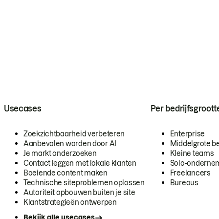
Usecases
Per bedrijfsgroott
Zoekzichtbaarheid verbeteren
Enterprise
Aanbevolen worden door AI
Middelgrote be
Je markt onderzoeken
Kleine teams
Contact leggen met lokale klanten
Solo-onderne
Boeiende content maken
Freelancers
Technische siteproblemen oplossen
Bureaus
Autoriteit opbouwen buiten je site
Klantstrategieën ontwerpen
Bekijk alle usecases