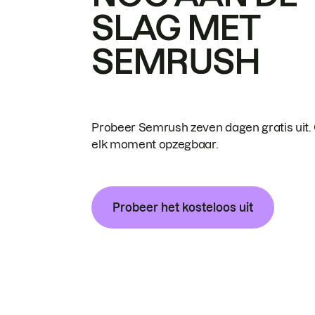
SLAG MET
SEMRUSH
Probeer Semrush zeven dagen gratis uit.
elk moment opzegbaar.
Probeer het kosteloos uit