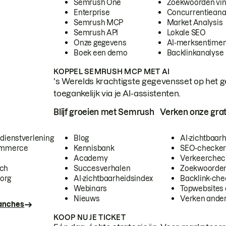
Semrush One
Zoekwoorden vi
Enterprise
Concurrentieana
Semrush MCP
Market Analysis
Semrush API
Lokale SEO
Onze gegevens
AI-merksentimen
Boek een demo
Backlinkanalyse
KOPPEL SEMRUSH MCP MET AI
's Werelds krachtigste gegevensset op het g
toegankelijk via je AI-assistenten.
Blijf groeien met Semrush
Verken onze grat
 dienstverlening
Blog
AI-zichtbaar
commerce
Kennisbank
SEO-checke
Academy
Verkeerchec
ech
Succesverhalen
Zoekwoorden
org
AI-zichtbaarheidsindex
Backlink-che
Webinars
Topwebsites 
Nieuws
Verken andere
ranches
KOOP NU JE TICKET