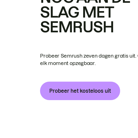
SLAG MET
SEMRUSH
Probeer Semrush zeven dagen gratis uit.
elk moment opzegbaar.
Probeer het kosteloos uit