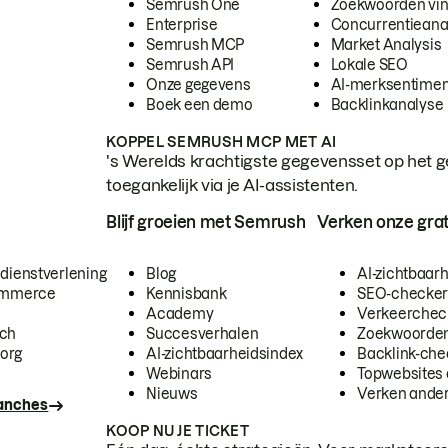
Semrush One
Zoekwoorden vi
Enterprise
Concurrentieana
Semrush MCP
Market Analysis
Semrush API
Lokale SEO
Onze gegevens
AI-merksentimen
Boek een demo
Backlinkanalyse
KOPPEL SEMRUSH MCP MET AI
's Werelds krachtigste gegevensset op het g
toegankelijk via je AI-assistenten.
Blijf groeien met Semrush
Verken onze grat
 dienstverlening
Blog
AI-zichtbaar
commerce
Kennisbank
SEO-checke
Academy
Verkeerchec
ech
Succesverhalen
Zoekwoorden
org
AI-zichtbaarheidsindex
Backlink-che
Webinars
Topwebsites 
Nieuws
Verken andere
ranches
KOOP NU JE TICKET