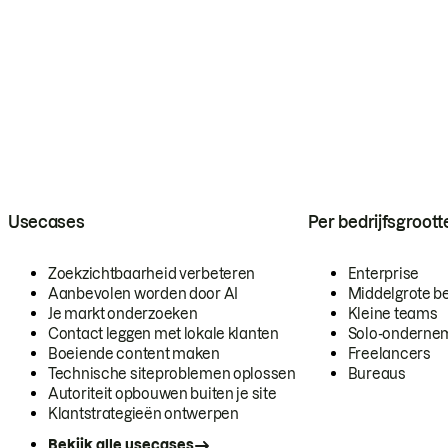
Usecases
Per bedrijfsgroott
Zoekzichtbaarheid verbeteren
Enterprise
Aanbevolen worden door AI
Middelgrote be
Je markt onderzoeken
Kleine teams
Contact leggen met lokale klanten
Solo-onderne
Boeiende content maken
Freelancers
Technische siteproblemen oplossen
Bureaus
Autoriteit opbouwen buiten je site
Klantstrategieën ontwerpen
Bekijk alle usecases