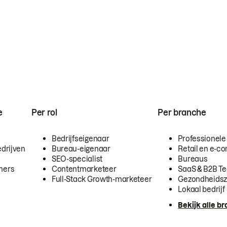
e
Per rol
Per branche
Bedrijfseigenaar
Professionele
drijven
Bureau-eigenaar
Retail en e-
SEO-specialist
Bureaus
mers
Contentmarketeer
SaaS & B2B T
Full-Stack Growth-marketeer
Gezondheidsz
Lokaal bedrijf
Bekijk alle b