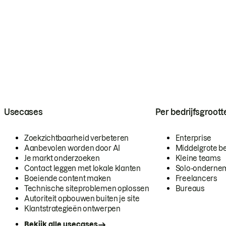
Usecases
Per bedrijfsgroott
Zoekzichtbaarheid verbeteren
Enterprise
Aanbevolen worden door AI
Middelgrote be
Je markt onderzoeken
Kleine teams
Contact leggen met lokale klanten
Solo-onderne
Boeiende content maken
Freelancers
Technische siteproblemen oplossen
Bureaus
Autoriteit opbouwen buiten je site
Klantstrategieën ontwerpen
Bekijk alle usecases