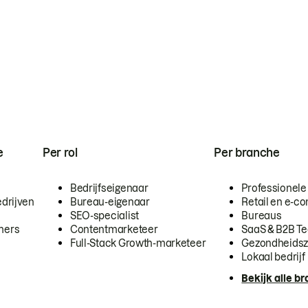
e
Per rol
Per branche
Bedrijfseigenaar
Professionele
drijven
Bureau-eigenaar
Retail en e-
SEO-specialist
Bureaus
mers
Contentmarketeer
SaaS & B2B T
Full-Stack Growth-marketeer
Gezondheidsz
Lokaal bedrijf
Bekijk alle b