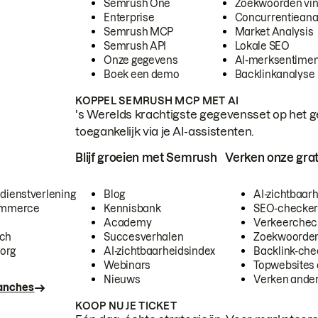
Semrush One
Zoekwoorden vi
Enterprise
Concurrentieana
Semrush MCP
Market Analysis
Semrush API
Lokale SEO
Onze gegevens
AI-merksentimen
Boek een demo
Backlinkanalyse
KOPPEL SEMRUSH MCP MET AI
's Werelds krachtigste gegevensset op het g
toegankelijk via je AI-assistenten.
Blijf groeien met Semrush
Verken onze grat
 dienstverlening
Blog
AI-zichtbaar
commerce
Kennisbank
SEO-checke
Academy
Verkeerchec
ech
Succesverhalen
Zoekwoorden
org
AI-zichtbaarheidsindex
Backlink-che
Webinars
Topwebsites 
Nieuws
Verken andere
ranches
KOOP NU JE TICKET