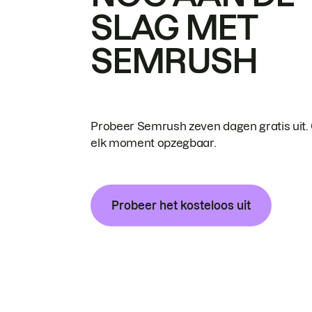
SLAG MET
SEMRUSH
Probeer Semrush zeven dagen gratis uit.
elk moment opzegbaar.
Probeer het kosteloos uit