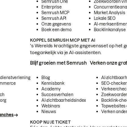
Semrush One
Zoekwoorden vi
Enterprise
Concurrentieana
Semrush MCP
Market Analysis
Semrush API
Lokale SEO
Onze gegevens
AI-merksentimen
Boek een demo
Backlinkanalyse
KOPPEL SEMRUSH MCP MET AI
's Werelds krachtigste gegevensset op het g
toegankelijk via je AI-assistenten.
Blijf groeien met Semrush
Verken onze grat
 dienstverlening
Blog
AI-zichtbaar
commerce
Kennisbank
SEO-checke
Academy
Verkeerchec
ech
Succesverhalen
Zoekwoorden
org
AI-zichtbaarheidsindex
Backlink-che
Webinars
Topwebsites 
Nieuws
Verken andere
ranches
KOOP NU JE TICKET