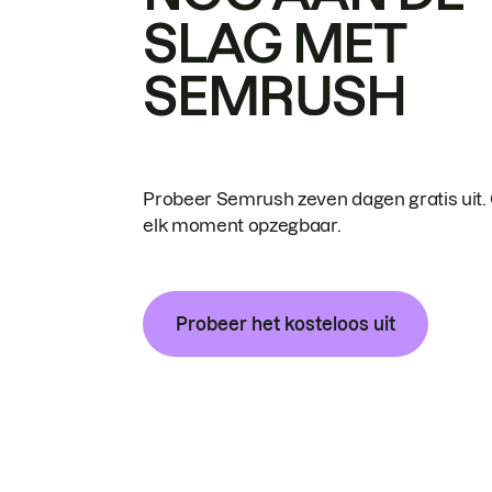
SLAG MET
SEMRUSH
Probeer Semrush zeven dagen gratis uit.
elk moment opzegbaar.
Probeer het kosteloos uit