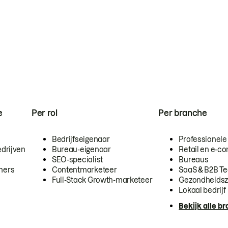
e
Per rol
Per branche
Bedrijfseigenaar
Professionele
drijven
Bureau-eigenaar
Retail en e-
SEO-specialist
Bureaus
mers
Contentmarketeer
SaaS & B2B T
Full-Stack Growth-marketeer
Gezondheidsz
Lokaal bedrijf
Bekijk alle b