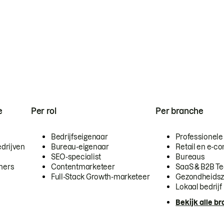
e
Per rol
Per branche
Bedrijfseigenaar
Professionele
drijven
Bureau-eigenaar
Retail en e-
SEO-specialist
Bureaus
mers
Contentmarketeer
SaaS & B2B T
Full-Stack Growth-marketeer
Gezondheidsz
Lokaal bedrijf
Bekijk alle b