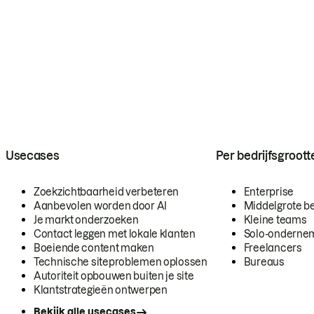
Usecases
Per bedrijfsgroott
Zoekzichtbaarheid verbeteren
Enterprise
Aanbevolen worden door AI
Middelgrote be
Je markt onderzoeken
Kleine teams
Contact leggen met lokale klanten
Solo-onderne
Boeiende content maken
Freelancers
Technische siteproblemen oplossen
Bureaus
Autoriteit opbouwen buiten je site
Klantstrategieën ontwerpen
Bekijk alle usecases