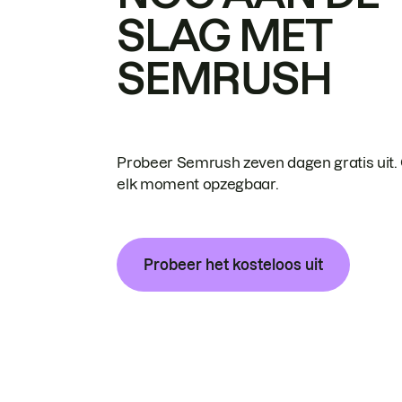
SLAG MET
SEMRUSH
Probeer Semrush zeven dagen gratis uit.
elk moment opzegbaar.
Probeer het kosteloos uit