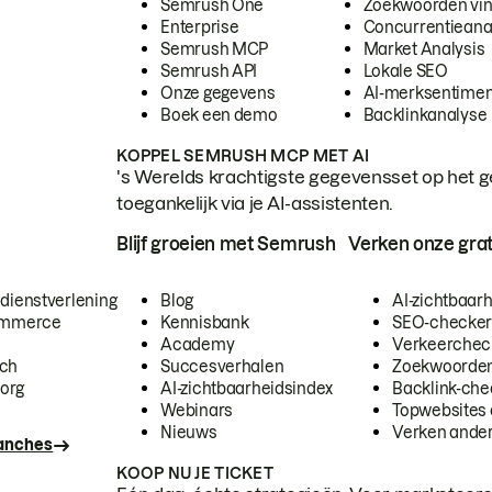
Semrush One
Zoekwoorden vi
Enterprise
Concurrentieana
Semrush MCP
Market Analysis
Semrush API
Lokale SEO
Onze gegevens
AI-merksentimen
Boek een demo
Backlinkanalyse
KOPPEL SEMRUSH MCP MET AI
's Werelds krachtigste gegevensset op het g
toegankelijk via je AI-assistenten.
Blijf groeien met Semrush
Verken onze grat
 dienstverlening
Blog
AI-zichtbaar
commerce
Kennisbank
SEO-checke
Academy
Verkeerchec
ech
Succesverhalen
Zoekwoorden
org
AI-zichtbaarheidsindex
Backlink-che
Webinars
Topwebsites 
Nieuws
Verken andere
ranches
KOOP NU JE TICKET