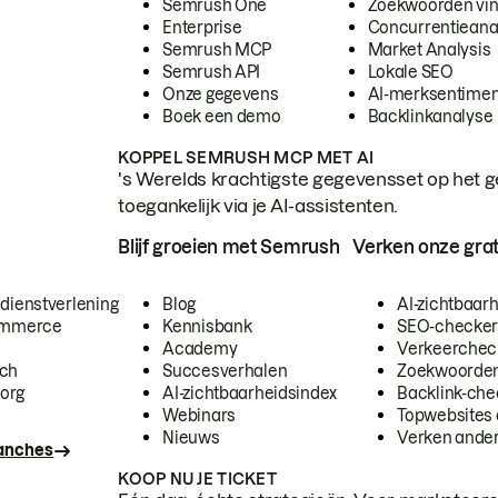
Semrush One
Zoekwoorden vi
Enterprise
Concurrentieana
Semrush MCP
Market Analysis
Semrush API
Lokale SEO
Onze gegevens
AI-merksentimen
Boek een demo
Backlinkanalyse
KOPPEL SEMRUSH MCP MET AI
's Werelds krachtigste gegevensset op het g
toegankelijk via je AI-assistenten.
Blijf groeien met Semrush
Verken onze grat
 dienstverlening
Blog
AI-zichtbaar
commerce
Kennisbank
SEO-checke
Academy
Verkeerchec
ech
Succesverhalen
Zoekwoorden
org
AI-zichtbaarheidsindex
Backlink-che
Webinars
Topwebsites 
Nieuws
Verken andere
ranches
KOOP NU JE TICKET