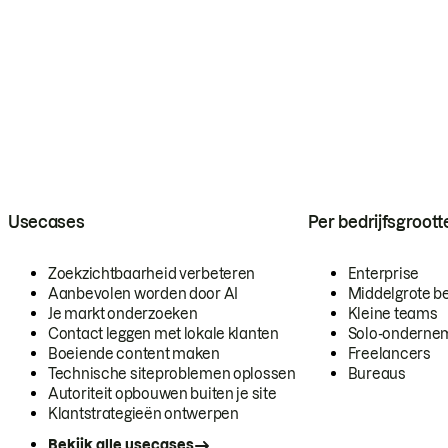
Usecases
Per bedrijfsgroott
Zoekzichtbaarheid verbeteren
Enterprise
Aanbevolen worden door AI
Middelgrote be
Je markt onderzoeken
Kleine teams
Contact leggen met lokale klanten
Solo-onderne
Boeiende content maken
Freelancers
Technische siteproblemen oplossen
Bureaus
Autoriteit opbouwen buiten je site
Klantstrategieën ontwerpen
Bekijk alle usecases