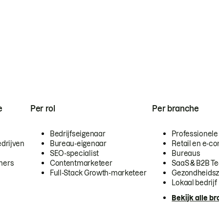
e
Per rol
Per branche
Bedrijfseigenaar
Professionele
drijven
Bureau-eigenaar
Retail en e-
SEO-specialist
Bureaus
mers
Contentmarketeer
SaaS & B2B T
Full-Stack Growth-marketeer
Gezondheidsz
Lokaal bedrijf
Bekijk alle b