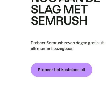
SLAG MET
SEMRUSH
Probeer Semrush zeven dagen gratis uit.
elk moment opzegbaar.
Probeer het kosteloos uit