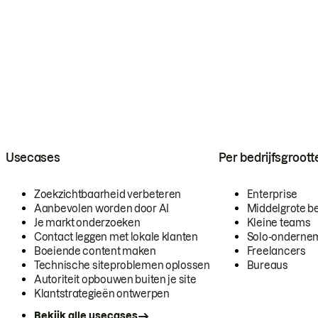
Usecases
Per bedrijfsgroott
Zoekzichtbaarheid verbeteren
Enterprise
Aanbevolen worden door AI
Middelgrote be
Je markt onderzoeken
Kleine teams
Contact leggen met lokale klanten
Solo-onderne
Boeiende content maken
Freelancers
Technische siteproblemen oplossen
Bureaus
Autoriteit opbouwen buiten je site
Klantstrategieën ontwerpen
Bekijk alle usecases