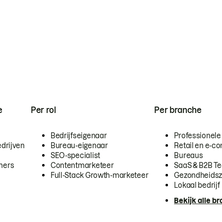
e
Per rol
Per branche
Bedrijfseigenaar
Professionele
drijven
Bureau-eigenaar
Retail en e-
SEO-specialist
Bureaus
mers
Contentmarketeer
SaaS & B2B T
Full-Stack Growth-marketeer
Gezondheidsz
Lokaal bedrijf
Bekijk alle b