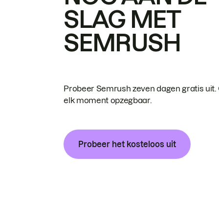
SLAG MET
SEMRUSH
Probeer Semrush zeven dagen gratis uit.
elk moment opzegbaar.
Probeer het kosteloos uit