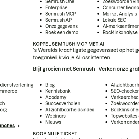
Semrush One
Zoekwoorden vi
Enterprise
Concurrentieana
Semrush MCP
Market Analysis
Semrush API
Lokale SEO
Onze gegevens
AI-merksentimen
Boek een demo
Backlinkanalyse
KOPPEL SEMRUSH MCP MET AI
's Werelds krachtigste gegevensset op het g
toegankelijk via je AI-assistenten.
Blijf groeien met Semrush
Verken onze grat
 dienstverlening
Blog
AI-zichtbaar
commerce
Kennisbank
SEO-checke
Academy
Verkeerchec
ech
Succesverhalen
Zoekwoorden
org
AI-zichtbaarheidsindex
Backlink-che
Webinars
Topwebsites 
Nieuws
Verken andere
ranches
KOOP NU JE TICKET