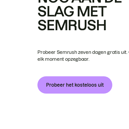
SLAG MET
SEMRUSH
Probeer Semrush zeven dagen gratis uit.
elk moment opzegbaar.
Probeer het kosteloos uit