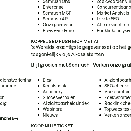
Semrush One
Zoekwoorden vi
Enterprise
Concurrentieana
Semrush MCP
Market Analysis
Semrush API
Lokale SEO
Onze gegevens
AI-merksentimen
Boek een demo
Backlinkanalyse
KOPPEL SEMRUSH MCP MET AI
's Werelds krachtigste gegevensset op het g
toegankelijk via je AI-assistenten.
Blijf groeien met Semrush
Verken onze grat
 dienstverlening
Blog
AI-zichtbaar
commerce
Kennisbank
SEO-checke
Academy
Verkeerchec
ech
Succesverhalen
Zoekwoorden
org
AI-zichtbaarheidsindex
Backlink-che
Webinars
Topwebsites 
Nieuws
Verken andere
ranches
KOOP NU JE TICKET