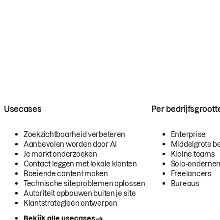
Usecases
Per bedrijfsgroott
Zoekzichtbaarheid verbeteren
Enterprise
Aanbevolen worden door AI
Middelgrote be
Je markt onderzoeken
Kleine teams
Contact leggen met lokale klanten
Solo-onderne
Boeiende content maken
Freelancers
Technische siteproblemen oplossen
Bureaus
Autoriteit opbouwen buiten je site
Klantstrategieën ontwerpen
Bekijk alle usecases