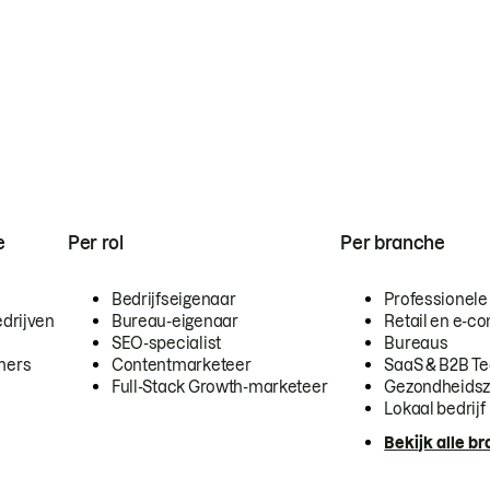
e
Per rol
Per branche
Bedrijfseigenaar
Professionele
drijven
Bureau-eigenaar
Retail en e-
SEO-specialist
Bureaus
mers
Contentmarketeer
SaaS & B2B T
Full-Stack Growth-marketeer
Gezondheidsz
Lokaal bedrijf
Bekijk alle b