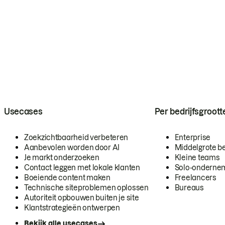
Usecases
Per bedrijfsgroott
Zoekzichtbaarheid verbeteren
Enterprise
Aanbevolen worden door AI
Middelgrote be
Je markt onderzoeken
Kleine teams
Contact leggen met lokale klanten
Solo-onderne
Boeiende content maken
Freelancers
Technische siteproblemen oplossen
Bureaus
Autoriteit opbouwen buiten je site
Klantstrategieën ontwerpen
Bekijk alle usecases