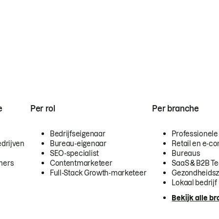
e
Per rol
Per branche
Bedrijfseigenaar
Professionele
drijven
Bureau-eigenaar
Retail en e-
SEO-specialist
Bureaus
mers
Contentmarketeer
SaaS & B2B T
Full-Stack Growth-marketeer
Gezondheidsz
Lokaal bedrijf
Bekijk alle b