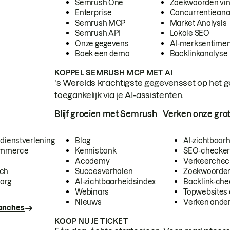
Semrush One
Zoekwoorden vi
Enterprise
Concurrentieana
Semrush MCP
Market Analysis
Semrush API
Lokale SEO
Onze gegevens
AI-merksentimen
Boek een demo
Backlinkanalyse
KOPPEL SEMRUSH MCP MET AI
's Werelds krachtigste gegevensset op het g
toegankelijk via je AI-assistenten.
Blijf groeien met Semrush
Verken onze grat
 dienstverlening
Blog
AI-zichtbaar
commerce
Kennisbank
SEO-checke
Academy
Verkeerchec
ech
Succesverhalen
Zoekwoorden
org
AI-zichtbaarheidsindex
Backlink-che
Webinars
Topwebsites 
Nieuws
Verken andere
ranches
KOOP NU JE TICKET