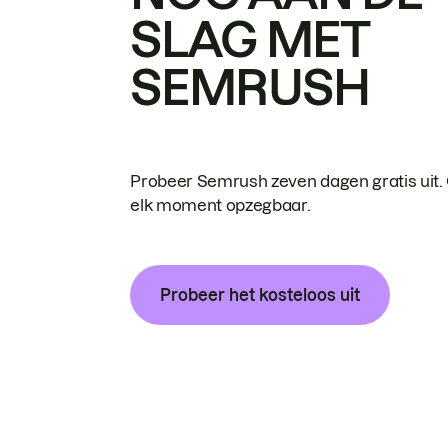
SLAG MET
SEMRUSH
Probeer Semrush zeven dagen gratis uit.
elk moment opzegbaar.
Probeer het kosteloos uit