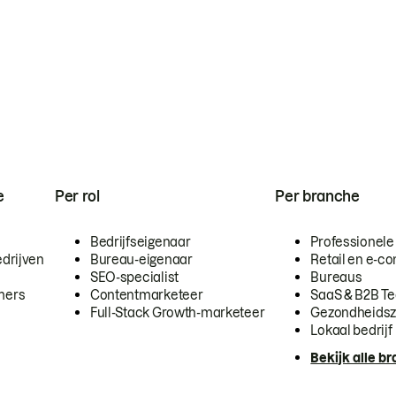
e
Per rol
Per branche
Bedrijfseigenaar
Professionele
drijven
Bureau-eigenaar
Retail en e-
SEO-specialist
Bureaus
mers
Contentmarketeer
SaaS & B2B T
Full-Stack Growth-marketeer
Gezondheidsz
Lokaal bedrijf
Bekijk alle b