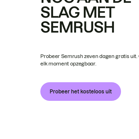
SLAG MET
SEMRUSH
Probeer Semrush zeven dagen gratis uit.
elk moment opzegbaar.
Probeer het kosteloos uit