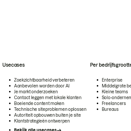
Usecases
Per bedrijfsgroott
Zoekzichtbaarheid verbeteren
Enterprise
Aanbevolen worden door AI
Middelgrote be
Je markt onderzoeken
Kleine teams
Contact leggen met lokale klanten
Solo-onderne
Boeiende content maken
Freelancers
Technische siteproblemen oplossen
Bureaus
Autoriteit opbouwen buiten je site
Klantstrategieën ontwerpen
Bekijk alle usecases