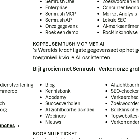
Semrush One
Zoekwoorden vi
Enterprise
Concurrentieana
Semrush MCP
Market Analysis
Semrush API
Lokale SEO
Onze gegevens
AI-merksentimen
Boek een demo
Backlinkanalyse
KOPPEL SEMRUSH MCP MET AI
's Werelds krachtigste gegevensset op het g
toegankelijk via je AI-assistenten.
Blijf groeien met Semrush
Verken onze grat
 dienstverlening
Blog
AI-zichtbaar
commerce
Kennisbank
SEO-checke
Academy
Verkeerchec
ech
Succesverhalen
Zoekwoorden
org
AI-zichtbaarheidsindex
Backlink-che
Webinars
Topwebsites 
Nieuws
Verken andere
ranches
KOOP NU JE TICKET