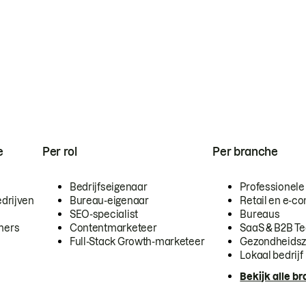
e
Per rol
Per branche
Bedrijfseigenaar
Professionele
drijven
Bureau-eigenaar
Retail en e-
SEO-specialist
Bureaus
mers
Contentmarketeer
SaaS & B2B T
Full-Stack Growth-marketeer
Gezondheidsz
Lokaal bedrijf
Bekijk alle b