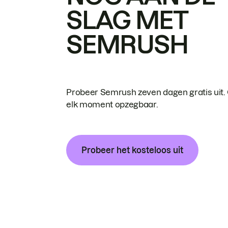
SLAG MET
SEMRUSH
Probeer Semrush zeven dagen gratis uit.
elk moment opzegbaar.
Probeer het kosteloos uit