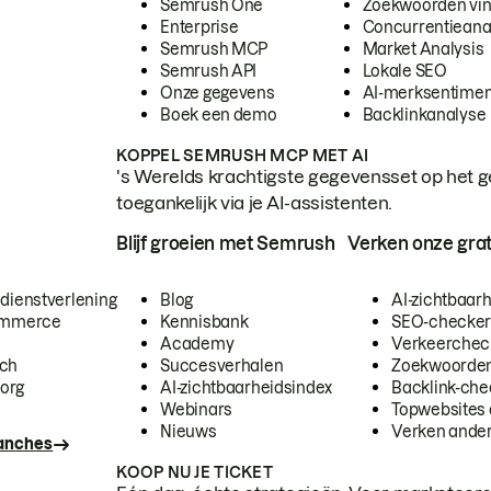
Semrush One
Zoekwoorden vi
Enterprise
Concurrentieana
Semrush MCP
Market Analysis
Semrush API
Lokale SEO
Onze gegevens
AI-merksentimen
Boek een demo
Backlinkanalyse
KOPPEL SEMRUSH MCP MET AI
's Werelds krachtigste gegevensset op het g
toegankelijk via je AI-assistenten.
Blijf groeien met Semrush
Verken onze grat
 dienstverlening
Blog
AI-zichtbaar
commerce
Kennisbank
SEO-checke
Academy
Verkeerchec
ech
Succesverhalen
Zoekwoorden
org
AI-zichtbaarheidsindex
Backlink-che
Webinars
Topwebsites 
Nieuws
Verken andere
ranches
KOOP NU JE TICKET