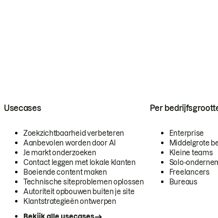
Usecases
Per bedrijfsgroott
Zoekzichtbaarheid verbeteren
Enterprise
Aanbevolen worden door AI
Middelgrote be
Je markt onderzoeken
Kleine teams
Contact leggen met lokale klanten
Solo-onderne
Boeiende content maken
Freelancers
Technische siteproblemen oplossen
Bureaus
Autoriteit opbouwen buiten je site
Klantstrategieën ontwerpen
Bekijk alle usecases