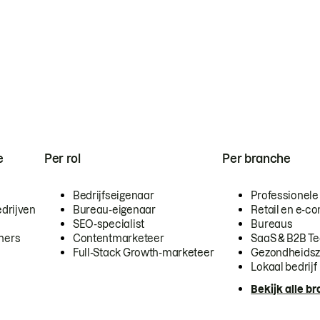
e
Per rol
Per branche
Bedrijfseigenaar
Professionele
drijven
Bureau-eigenaar
Retail en e-
SEO-specialist
Bureaus
mers
Contentmarketeer
SaaS & B2B T
Full-Stack Growth-marketeer
Gezondheidsz
Lokaal bedrijf
Bekijk alle b