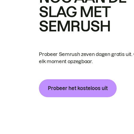
SLAG MET
SEMRUSH
Probeer Semrush zeven dagen gratis uit.
elk moment opzegbaar.
Probeer het kosteloos uit