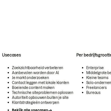
Usecases
Per bedrijfsgroott
Zoekzichtbaarheid verbeteren
Enterprise
Aanbevolen worden door AI
Middelgrote be
Je markt onderzoeken
Kleine teams
Contact leggen met lokale klanten
Solo-onderne
Boeiende content maken
Freelancers
Technische siteproblemen oplossen
Bureaus
Autoriteit opbouwen buiten je site
Klantstrategieën ontwerpen
Bekijk alle usecases