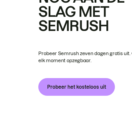
SLAG MET
SEMRUSH
Probeer Semrush zeven dagen gratis uit.
elk moment opzegbaar.
Probeer het kosteloos uit