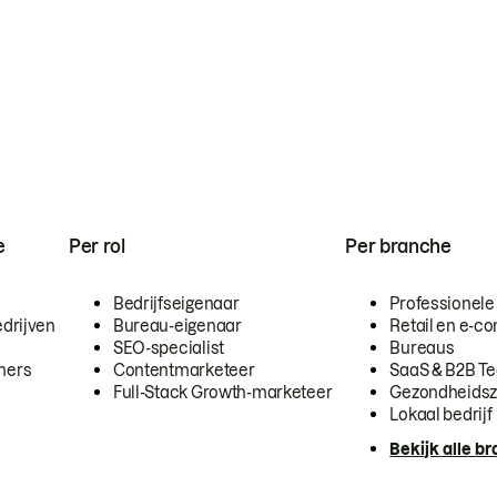
e
Per rol
Per branche
Bedrijfseigenaar
Professionele
drijven
Bureau-eigenaar
Retail en e-
SEO-specialist
Bureaus
mers
Contentmarketeer
SaaS & B2B T
Full-Stack Growth-marketeer
Gezondheidsz
Lokaal bedrijf
Bekijk alle b