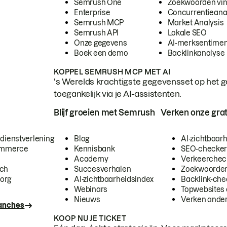
Semrush One
Zoekwoorden vi
Enterprise
Concurrentieana
Semrush MCP
Market Analysis
Semrush API
Lokale SEO
Onze gegevens
AI-merksentimen
Boek een demo
Backlinkanalyse
KOPPEL SEMRUSH MCP MET AI
's Werelds krachtigste gegevensset op het g
toegankelijk via je AI-assistenten.
Blijf groeien met Semrush
Verken onze grat
 dienstverlening
Blog
AI-zichtbaar
commerce
Kennisbank
SEO-checke
Academy
Verkeerchec
ech
Succesverhalen
Zoekwoorden
org
AI-zichtbaarheidsindex
Backlink-che
Webinars
Topwebsites 
Nieuws
Verken andere
ranches
KOOP NU JE TICKET