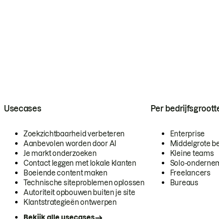
Usecases
Per bedrijfsgroott
Zoekzichtbaarheid verbeteren
Enterprise
Aanbevolen worden door AI
Middelgrote be
Je markt onderzoeken
Kleine teams
Contact leggen met lokale klanten
Solo-onderne
Boeiende content maken
Freelancers
Technische siteproblemen oplossen
Bureaus
Autoriteit opbouwen buiten je site
Klantstrategieën ontwerpen
Bekijk alle usecases