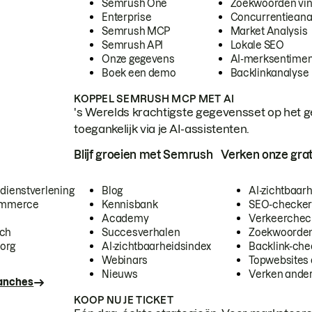
Semrush One
Zoekwoorden vi
Enterprise
Concurrentieana
Semrush MCP
Market Analysis
Semrush API
Lokale SEO
Onze gegevens
AI-merksentimen
Boek een demo
Backlinkanalyse
KOPPEL SEMRUSH MCP MET AI
's Werelds krachtigste gegevensset op het g
toegankelijk via je AI-assistenten.
Blijf groeien met Semrush
Verken onze grat
 dienstverlening
Blog
AI-zichtbaar
commerce
Kennisbank
SEO-checke
Academy
Verkeerchec
ech
Succesverhalen
Zoekwoorden
org
AI-zichtbaarheidsindex
Backlink-che
Webinars
Topwebsites 
Nieuws
Verken andere
ranches
KOOP NU JE TICKET