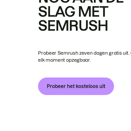
SLAG MET
SEMRUSH
Probeer Semrush zeven dagen gratis uit.
elk moment opzegbaar.
Probeer het kosteloos uit