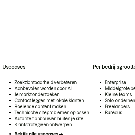
Usecases
Per bedrijfsgroott
Zoekzichtbaarheid verbeteren
Enterprise
Aanbevolen worden door AI
Middelgrote be
Je markt onderzoeken
Kleine teams
Contact leggen met lokale klanten
Solo-onderne
Boeiende content maken
Freelancers
Technische siteproblemen oplossen
Bureaus
Autoriteit opbouwen buiten je site
Klantstrategieën ontwerpen
Bekijk alle usecases