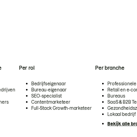
e
Per rol
Per branche
Bedrijfseigenaar
Professionele
drijven
Bureau-eigenaar
Retail en e-
SEO-specialist
Bureaus
mers
Contentmarketeer
SaaS & B2B T
Full-Stack Growth-marketeer
Gezondheidsz
Lokaal bedrijf
Bekijk alle b