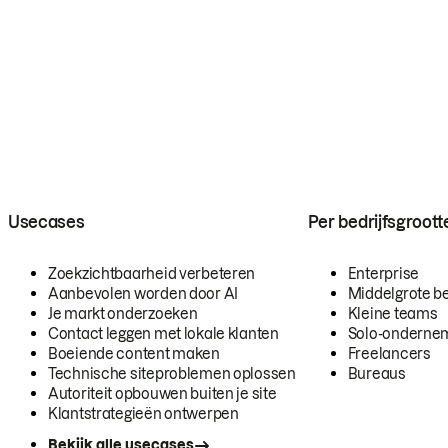
Usecases
Per bedrijfsgroott
Zoekzichtbaarheid verbeteren
Enterprise
Aanbevolen worden door AI
Middelgrote be
Je markt onderzoeken
Kleine teams
Contact leggen met lokale klanten
Solo-onderne
Boeiende content maken
Freelancers
Technische siteproblemen oplossen
Bureaus
Autoriteit opbouwen buiten je site
Klantstrategieën ontwerpen
Bekijk alle usecases