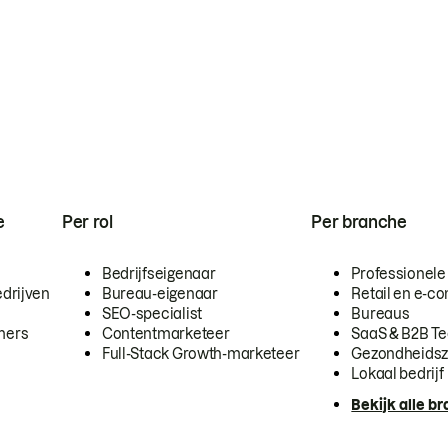
e
Per rol
Per branche
Bedrijfseigenaar
Professionele
drijven
Bureau-eigenaar
Retail en e-
SEO-specialist
Bureaus
mers
Contentmarketeer
SaaS & B2B T
Full-Stack Growth-marketeer
Gezondheidsz
Lokaal bedrijf
Bekijk alle b