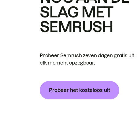
SLAG MET
SEMRUSH
Probeer Semrush zeven dagen gratis uit.
elk moment opzegbaar.
Probeer het kosteloos uit