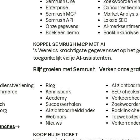
Semrush One
Zoekwoorden vi
Enterprise
Concurrentieana
Semrush MCP
Market Analysis
Semrush API
Lokale SEO
Onze gegevens
AI-merksentimen
Boek een demo
Backlinkanalyse
KOPPEL SEMRUSH MCP MET AI
's Werelds krachtigste gegevensset op het g
toegankelijk via je AI-assistenten.
Blijf groeien met Semrush
Verken onze grat
 dienstverlening
Blog
AI-zichtbaar
commerce
Kennisbank
SEO-checke
Academy
Verkeerchec
ech
Succesverhalen
Zoekwoorden
org
AI-zichtbaarheidsindex
Backlink-che
Webinars
Topwebsites 
Nieuws
Verken andere
ranches
KOOP NU JE TICKET