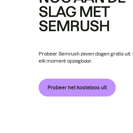
SLAG MET
SEMRUSH
Probeer Semrush zeven dagen gratis uit.
elk moment opzegbaar.
Probeer het kosteloos uit