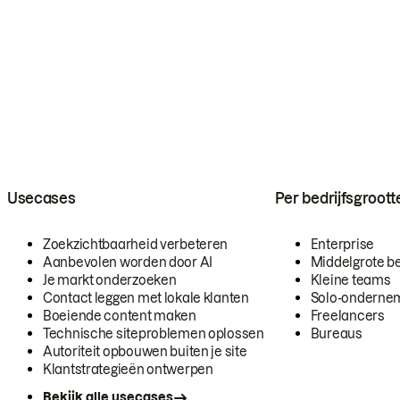
Usecases
Per bedrijfsgroott
Zoekzichtbaarheid verbeteren
Enterprise
Aanbevolen worden door AI
Middelgrote be
Je markt onderzoeken
Kleine teams
Contact leggen met lokale klanten
Solo-onderne
Boeiende content maken
Freelancers
Technische siteproblemen oplossen
Bureaus
Autoriteit opbouwen buiten je site
Klantstrategieën ontwerpen
Bekijk alle usecases