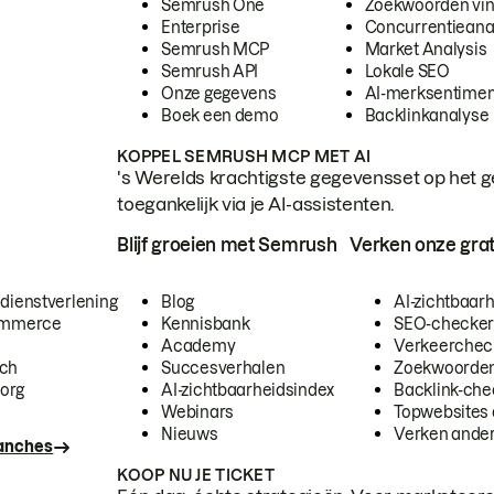
Semrush One
Zoekwoorden vi
Enterprise
Concurrentieana
Semrush MCP
Market Analysis
Semrush API
Lokale SEO
Onze gegevens
AI-merksentimen
Boek een demo
Backlinkanalyse
KOPPEL SEMRUSH MCP MET AI
's Werelds krachtigste gegevensset op het g
toegankelijk via je AI-assistenten.
Blijf groeien met Semrush
Verken onze grat
 dienstverlening
Blog
AI-zichtbaar
commerce
Kennisbank
SEO-checke
Academy
Verkeerchec
ech
Succesverhalen
Zoekwoorden
org
AI-zichtbaarheidsindex
Backlink-che
Webinars
Topwebsites 
Nieuws
Verken andere
ranches
KOOP NU JE TICKET