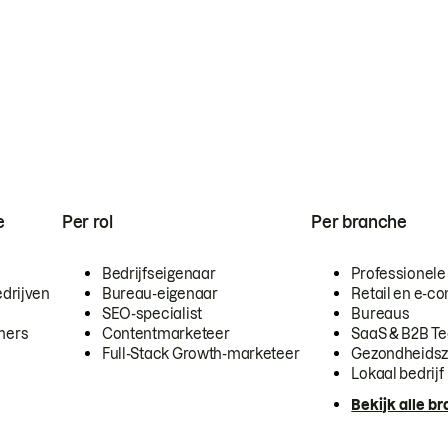
e
Per rol
Per branche
Bedrijfseigenaar
Professionele
drijven
Bureau-eigenaar
Retail en e-
SEO-specialist
Bureaus
mers
Contentmarketeer
SaaS & B2B T
Full-Stack Growth-marketeer
Gezondheidsz
Lokaal bedrijf
Bekijk alle b